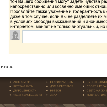
тон Вашего сообщения могут задеть чувства р
непосредственно или косвенно имеющих отнош
Проявляйте также уважение и толерантность к
даже в том случае, если Вы не разделяете их 
в условиях свободы высказываний и анонимно
интернетом, меняет не только виртуальный, но
PUSK.UA
АВТО & МОТО
НЕДВИЖИМОСТЬ
ПУТЕШЕСТВИЯ
КАТЕРА & ЯХТЫ
ДОМ & ИНТЕРЬЕР
СПОРТ & РЕЛА
ДРАГОЦЕННОСТИ
HI-TECH
СВЕТСКАЯ ЖИ
ЧАСЫ & АКСЕССУАРЫ
АВИА
МОДА & СТИЛЬ