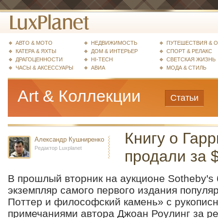
АВТО & МОТО
НЕДВИЖИМОСТЬ
ПУТЕШЕСТВИЯ & 
КАТЕРА & ЯХТЫ
ДОМ & ИНТЕРЬЕР
СПОРТ & РЕЛАКС
ДРАГОЦЕННОСТИ
HI-TECH
СВЕТСКАЯ ЖИЗНЬ
ЧАСЫ & АКСЕССУАРЫ
АВИА
МОДА & СТИЛЬ
Art & Коллекции
Статьи
Книгу о Гар
Александр Кушниренко
Редактор Luxplanet
продали за 
В прошлый вторник на аукционе Sotheby's
экземпляр самого первого издания популя
Поттер и философский камень» с рукопис
примечаниями автора Джоан Роулинг за ре