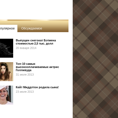
пулярное
Обсуждаемое
Выпущен снегокат Бэтмена
стоимостью 2,5 тыс. долл
20 января 2014
Топ-10 самых
высокооплачиваемых актрис
Голливуда
31 июля 2013
Кейт Миддлтон родила сына!
23 июля 2013