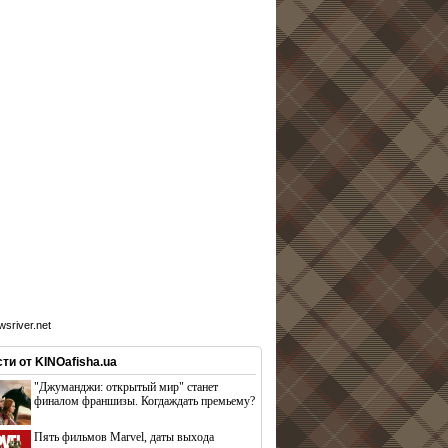
sriver.net
ти от KINOafisha.ua
"Джуманджи: открытый мир" станет
финалом франшизы. Когдаждать премьему?
Пять фильмов Marvel, даты выхода