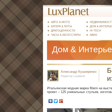
АВТО & МОТО
НЕДВИЖИМОСТ
КАТЕРА & ЯХТЫ
ДОМ & ИНТЕРЬ
ДРАГОЦЕННОСТИ
HI-TECH
ЧАСЫ & АКСЕССУАРЫ
АВИА
Дом & Интерь
Б
Александр Кушниренко
Редактор Luxplanet
и
Итальянская модная марка Marni на выста
проект – 125 уникальных стульев, изгото