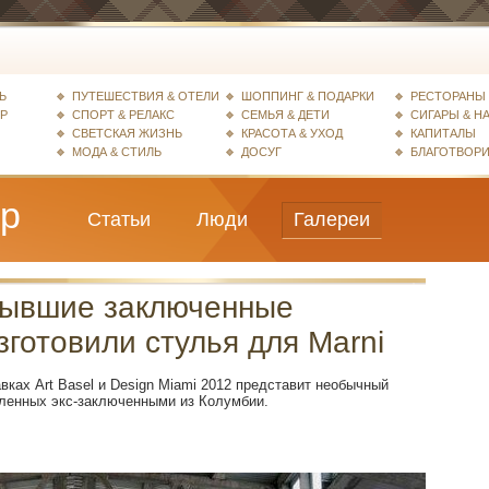
Ь
ПУТЕШЕСТВИЯ & ОТЕЛИ
ШОППИНГ & ПОДАРКИ
РЕСТОРАНЫ 
ЕР
СПОРТ & РЕЛАКС
СЕМЬЯ & ДЕТИ
СИГАРЫ & Н
СВЕТСКАЯ ЖИЗНЬ
КРАСОТА & УХОД
КАПИТАЛЫ
МОДА & СТИЛЬ
ДОСУГ
БЛАГОТВОР
ер
Статьи
Люди
Галереи
ывшие заключенные
зготовили стулья для Marni
вках Art Basel и Design Miami 2012 представит необычный
вленных экс-заключенными из Колумбии.