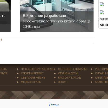
ать
В Британии разработали
парня
высокотехнологичную кухню образца
Афиш
2040 года
14
ОСТЬ
ПУТЕШЕСТВИЯ & ОТЕЛИ
ШОППИНГ & ПОДАРКИ
РЕСТОРА
ЕРЬЕР
СПОРТ & РЕЛАКС
СЕМЬЯ & ДЕТИ
СИГАРЫ 
СВЕТСКАЯ ЖИЗНЬ
КРАСОТА & УХОД
КАПИТАЛ
МОДА & СТИЛЬ
ДОСУГ
БЛАГОТВ
Статьи