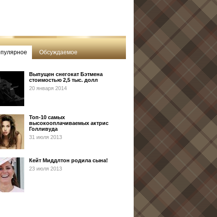
пулярное
Обсуждаемое
Выпущен снегокат Бэтмена
стоимостью 2,5 тыс. долл
20 января 2014
Топ-10 самых
высокооплачиваемых актрис
Голливуда
31 июля 2013
Кейт Миддлтон родила сына!
23 июля 2013