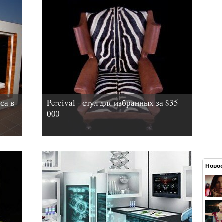
са в
Percival - стул для избранных за $35
000
Новос