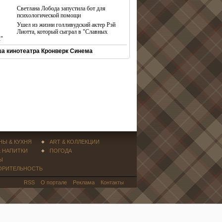
Светлана Лобода запустила бот для
психологической помощи
Ушел из жизни голливудский актер Рэй
Лиотта, который сыграл в "Славных
х"
а кинотеатра Кронверк Синема
НЫ & КУХНЯ
ART & КОЛЛЕКЦИИ
& НАПИТКИ
ПОГОДА
Ы
ОРИТЕЛЬНОСТЬ
RSS
О портале
Реклама
Контакты