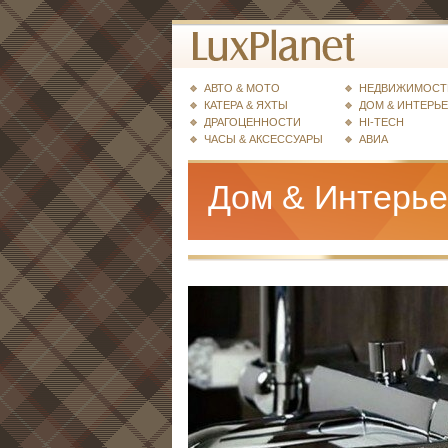
АВТО & МОТО
НЕДВИЖИМОСТ
КАТЕРА & ЯХТЫ
ДОМ & ИНТЕРЬ
ДРАГОЦЕННОСТИ
HI-TECH
ЧАСЫ & АКСЕССУАРЫ
АВИА
Дом & Интерь