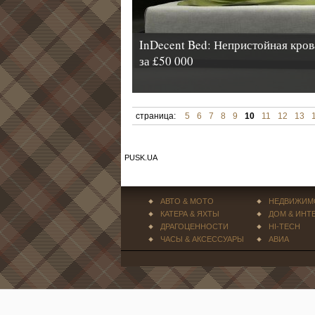
InDecent Bed: Непристойная кров
за £50 000
страница:
5
6
7
8
9
10
11
12
13
PUSK.UA
АВТО & МОТО
НЕДВИЖИМ
КАТЕРА & ЯХТЫ
ДОМ & ИНТ
ДРАГОЦЕННОСТИ
HI-TECH
ЧАСЫ & АКСЕССУАРЫ
АВИА