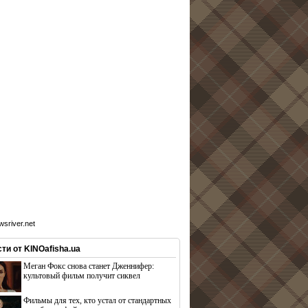
sriver.net
ти от KINOafisha.ua
Меган Фокс снова станет Дженнифер:
культовый фильм получит сиквел
Фильмы для тех, кто устал от стандартных