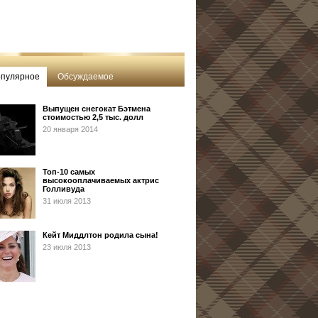
пулярное
Обсуждаемое
Выпущен снегокат Бэтмена
стоимостью 2,5 тыс. долл
20 января 2014
Топ-10 самых
высокооплачиваемых актрис
Голливуда
31 июля 2013
Кейт Миддлтон родила сына!
23 июля 2013