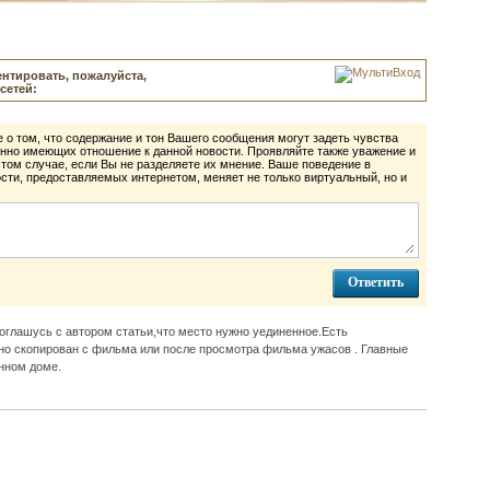
нтировать, пожалуйста,
сетей:
 о том, что содержание и тон Вашего сообщения могут задеть чувства
нно имеющих отношение к данной новости. Проявляйте также уважение и
 том случае, если Вы не разделяете их мнение. Ваше поведение в
ти, предоставляемых интернетом, меняет не только виртуальный, но и
глашусь с автором статьи,что место нужно уединенное.Есть
но скопирован с фильма или после просмотра фильма ужасов . Главные
нном доме.