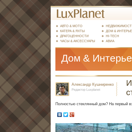
АВТО & МОТО
НЕДВИЖИМОСТ
КАТЕРА & ЯХТЫ
ДОМ & ИНТЕРЬ
ДРАГОЦЕННОСТИ
HI-TECH
ЧАСЫ & АКСЕССУАРЫ
АВИА
Дом & Интерь
И
Александр Кушниренко
Редактор Luxplanet
с
Полностью стеклянный дом? На первый вз