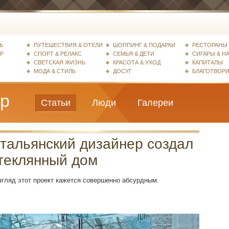
Ь
ПУТЕШЕСТВИЯ & ОТЕЛИ
ШОППИНГ & ПОДАРКИ
РЕСТОРАНЫ 
ЕР
СПОРТ & РЕЛАКС
СЕМЬЯ & ДЕТИ
СИГАРЫ & Н
СВЕТСКАЯ ЖИЗНЬ
КРАСОТА & УХОД
КАПИТАЛЫ
МОДА & СТИЛЬ
ДОСУГ
БЛАГОТВОР
ер
Статьи
Люди
Галереи
тальянский дизайнер создал
теклянный дом
гляд этот проект кажется совершенно абсурдным.