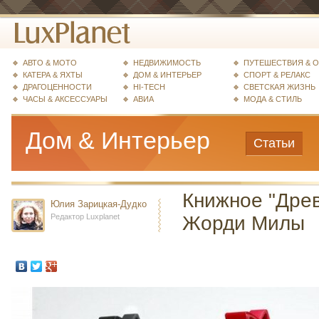
АВТО & МОТО
НЕДВИЖИМОСТЬ
ПУТЕШЕСТВИЯ & 
КАТЕРА & ЯХТЫ
ДОМ & ИНТЕРЬЕР
СПОРТ & РЕЛАКС
ДРАГОЦЕННОСТИ
HI-TECH
СВЕТСКАЯ ЖИЗНЬ
ЧАСЫ & АКСЕССУАРЫ
АВИА
МОДА & СТИЛЬ
Дом & Интерьер
Статьи
Книжное "Древ
Юлия Зарицкая-Дудко
Редактор Luxplanet
Жорди Милы