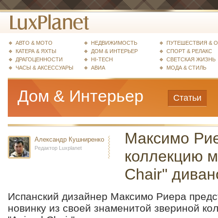
АВТО & МОТО
НЕДВИЖИМОСТЬ
ПУТЕШЕСТВИЯ & 
КАТЕРА & ЯХТЫ
ДОМ & ИНТЕРЬЕР
СПОРТ & РЕЛАКС
ДРАГОЦЕННОСТИ
HI-TECH
СВЕТСКАЯ ЖИЗНЬ
ЧАСЫ & АКСЕССУАРЫ
АВИА
МОДА & СТИЛЬ
Дом & Интерьер
Статьи
Максимо Ри
Александр Кушниренко
Редактор Luxplanet
коллекцию м
Chair" дива
Испанский дизайнер Максимо Риера пред
новинку из своей знаменитой звериной ко