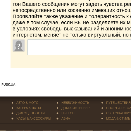
тон Вашего сообщения могут задеть чувства р
непосредственно или косвенно имеющих отнош
Проявляйте также уважение и толерантность к
даже в том случае, если Вы не разделяете их 
в условиях свободы высказываний и анонимно
интернетом, меняет не только виртуальный, но
PUSK.UA
АВТО & МОТО
НЕДВИЖИМОСТЬ
ПУТЕШЕСТВИЯ
КАТЕРА & ЯХТЫ
ДОМ & ИНТЕРЬЕР
СПОРТ & РЕЛА
ДРАГОЦЕННОСТИ
HI-TECH
СВЕТСКАЯ ЖИ
ЧАСЫ & АКСЕССУАРЫ
АВИА
МОДА & СТИЛЬ