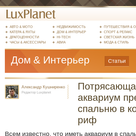
АВТО & МОТО
НЕДВИЖИМОСТЬ
ПУТЕШЕСТВИЯ & 
КАТЕРА & ЯХТЫ
ДОМ & ИНТЕРЬЕР
СПОРТ & РЕЛАКС
ДРАГОЦЕННОСТИ
HI-TECH
СВЕТСКАЯ ЖИЗНЬ
ЧАСЫ & АКСЕССУАРЫ
АВИА
МОДА & СТИЛЬ
Дом & Интерьер
Статьи
Потрясающая
Александр Кушниренко
Редактор Luxplanet
аквариум пр
спальню в к
риф
Всем известно, что иметь аквариум в спал