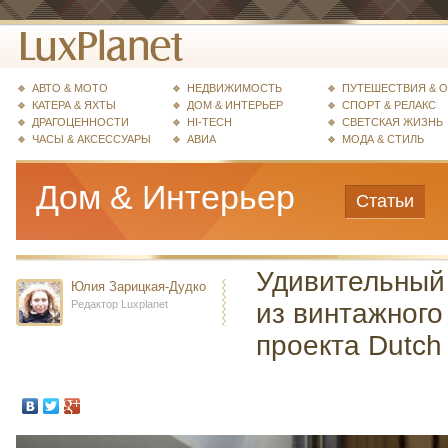
АВТО & МОТО
НЕДВИЖИМОСТЬ
ПУТЕШЕСТВИЯ & 
КАТЕРА & ЯХТЫ
ДОМ & ИНТЕРЬЕР
СПОРТ & РЕЛАКС
ДРАГОЦЕННОСТИ
HI-TECH
СВЕТСКАЯ ЖИЗНЬ
ЧАСЫ & АКСЕССУАРЫ
АВИА
МОДА & СТИЛЬ
Дом & Интерьер
Статьи
Удивительный
Юлия Зарицкая-Дудко
Редактор Luxplanet
из винтажного
проекта Dutch