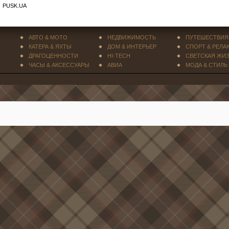
PUSK.UA
АВТО & МОТО
НЕДВИЖИМОСТЬ
ПУТЕШЕСТВИЯ
КАТЕРА & ЯХТЫ
ДОМ & ИНТЕРЬЕР
СПОРТ & РЕЛА
ДРАГОЦЕННОСТИ
HI-TECH
СВЕТСКАЯ ЖИ
ЧАСЫ & АКСЕССУАРЫ
АВИА
МОДА & СТИЛЬ