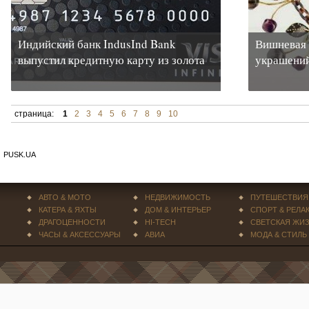
Индийский банк IndusInd Bank
Вишневая 
выпустил кредитную карту из золота
украшений
страница:
1
2
3
4
5
6
7
8
9
10
PUSK.UA
АВТО & МОТО
НЕДВИЖИМОСТЬ
ПУТЕШЕСТВИЯ
КАТЕРА & ЯХТЫ
ДОМ & ИНТЕРЬЕР
СПОРТ & РЕЛА
ДРАГОЦЕННОСТИ
HI-TECH
СВЕТСКАЯ ЖИ
ЧАСЫ & АКСЕССУАРЫ
АВИА
МОДА & СТИЛЬ