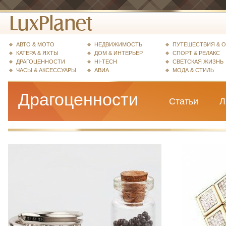
АВТО & МОТО
НЕДВИЖИМОСТЬ
ПУТЕШЕСТВИЯ & 
КАТЕРА & ЯХТЫ
ДОМ & ИНТЕРЬЕР
СПОРТ & РЕЛАКС
ДРАГОЦЕННОСТИ
HI-TECH
СВЕТСКАЯ ЖИЗНЬ
ЧАСЫ & АКСЕССУАРЫ
АВИА
МОДА & СТИЛЬ
Драгоценности
Статьи
Л