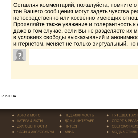
Оставляя комментарий, пожалуйста, помните о 
тон Вашего сообщения могут задеть чувства р
непосредственно или косвенно имеющих отнош
Проявляйте также уважение и толерантность к
даже в том случае, если Вы не разделяете их 
в условиях свободы высказываний и анонимно
интернетом, меняет не только виртуальный, но
PUSK.UA
АВТО & МОТО
НЕДВИЖИМОСТЬ
ПУТЕШЕСТВИЯ
КАТЕРА & ЯХТЫ
ДОМ & ИНТЕРЬЕР
СПОРТ & РЕЛА
ДРАГОЦЕННОСТИ
HI-TECH
СВЕТСКАЯ ЖИ
ЧАСЫ & АКСЕССУАРЫ
АВИА
МОДА & СТИЛЬ