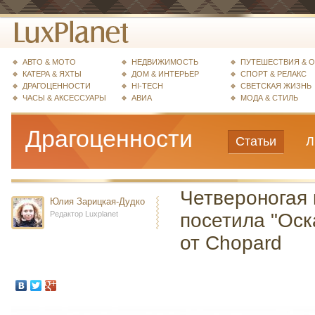
АВТО & МОТО
НЕДВИЖИМОСТЬ
ПУТЕШЕСТВИЯ & 
КАТЕРА & ЯХТЫ
ДОМ & ИНТЕРЬЕР
СПОРТ & РЕЛАКС
ДРАГОЦЕННОСТИ
HI-TECH
СВЕТСКАЯ ЖИЗНЬ
ЧАСЫ & АКСЕССУАРЫ
АВИА
МОДА & СТИЛЬ
Драгоценности
Статьи
Л
Четвероногая 
Юлия Зарицкая-Дудко
Редактор Luxplanet
посетила "Оск
от Chopard