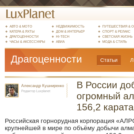
АВТО & МОТО
НЕДВИЖИМОСТЬ
ПУТЕШЕСТВИЯ & 
КАТЕРА & ЯХТЫ
ДОМ & ИНТЕРЬЕР
СПОРТ & РЕЛАКС
ДРАГОЦЕННОСТИ
HI-TECH
СВЕТСКАЯ ЖИЗНЬ
ЧАСЫ & АКСЕССУАРЫ
АВИА
МОДА & СТИЛЬ
Драгоценности
Статьи
Л
В России до
Александр Кушниренко
Редактор Luxplanet
огромный ал
156,2 карата
Российская горнорудная корпорация «АЛ
крупнейшей в мире по объёму добычи алм