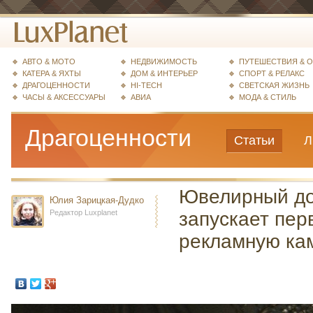
АВТО & МОТО
НЕДВИЖИМОСТЬ
ПУТЕШЕСТВИЯ & 
КАТЕРА & ЯХТЫ
ДОМ & ИНТЕРЬЕР
СПОРТ & РЕЛАКС
ДРАГОЦЕННОСТИ
HI-TECH
СВЕТСКАЯ ЖИЗНЬ
ЧАСЫ & АКСЕССУАРЫ
АВИА
МОДА & СТИЛЬ
Драгоценности
Статьи
Л
Ювелирный д
Юлия Зарицкая-Дудко
Редактор Luxplanet
запускает пер
рекламную ка