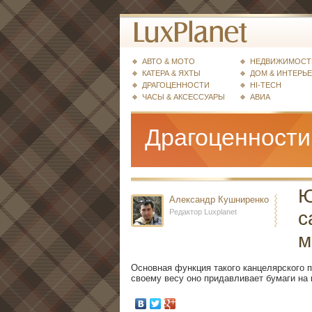
АВТО & МОТО
НЕДВИЖИМОСТ
КАТЕРА & ЯХТЫ
ДОМ & ИНТЕРЬ
ДРАГОЦЕННОСТИ
HI-TECH
ЧАСЫ & АКСЕССУАРЫ
АВИА
Драгоценности
Ю
Александр Кушниренко
Редактор Luxplanet
с
м
Основная функция такого канцелярского п
своему весу оно придавливает бумаги на