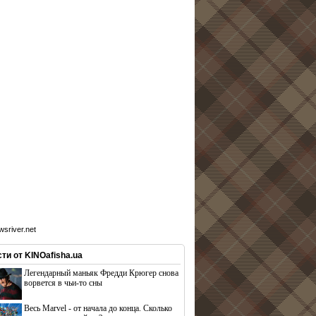
sriver.net
ти от KINOafisha.ua
Легендарный маньяк Фредди Крюгер снова
ворвется в чьи-то сны
Весь Marvel - от начала до конца. Сколько