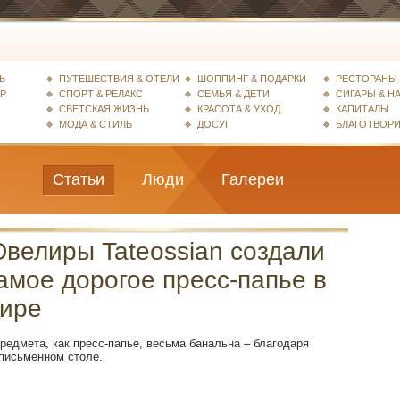
Ь
ПУТЕШЕСТВИЯ & ОТЕЛИ
ШОППИНГ & ПОДАРКИ
РЕСТОРАНЫ 
ЕР
СПОРТ & РЕЛАКС
СЕМЬЯ & ДЕТИ
СИГАРЫ & Н
СВЕТСКАЯ ЖИЗНЬ
КРАСОТА & УХОД
КАПИТАЛЫ
МОДА & СТИЛЬ
ДОСУГ
БЛАГОТВОР
Статьи
Люди
Галереи
велиры Tateossian создали
амое дорогое пресс-папье в
ире
редмета, как пресс-папье, весьма банальна – благодаря
 письменном столе.