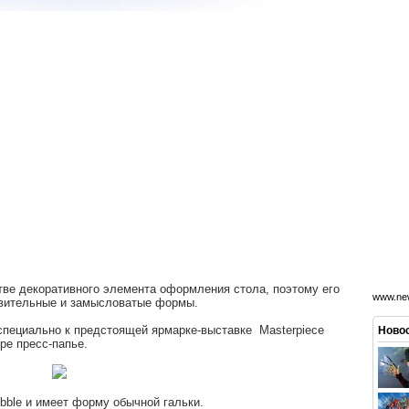
тве декоративного элемента оформления стола, поэтому его
www.new
вительные и замысловатые формы.
специально к предстоящей ярмарке-выставке Masterpiece
Новос
ре пресс-папье.
bble и имеет форму обычной гальки.