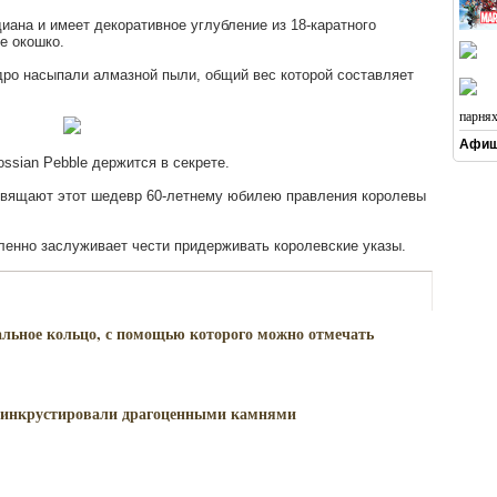
диана и имеет декоративное углубление из 18-каратного
е окошко.
дро насыпали алмазной пыли, общий вес которой составляет
парня
Афиш
ssian Pebble держится в секрете.
освящают этот шедевр 60-летнему юбилею правления королевы
еленно заслуживает чести придерживать королевские указы.
льное кольцо, с помощью которого можно отмечать
и инкрустировали драгоценными камнями