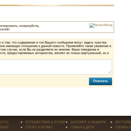
нтировать, пожалуйста,
сетей:
 о том, что содержание и тон Вашего сообщения могут задеть чувства
нно имеющих отношение к данной новости. Проявляйте также уважение и
 том случае, если Вы не разделяете их мнение. Ваше поведение в
ти, предоставляемых интернетом, меняет не только виртуальный, но и
ОСТЬ
ПУТЕШЕСТВИЯ & ОТЕЛИ
ШОППИНГ & ПОДАРКИ
РЕСТОРА
ЕРЬЕР
СПОРТ & РЕЛАКС
СЕМЬЯ & ДЕТИ
СИГАРЫ 