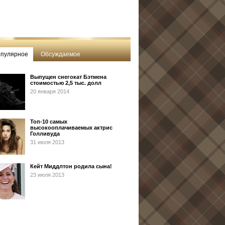
пулярное
Обсуждаемое
Выпущен снегокат Бэтмена
стоимостью 2,5 тыс. долл
20 января 2014
Топ-10 самых
высокооплачиваемых актрис
Голливуда
31 июля 2013
Кейт Миддлтон родила сына!
23 июля 2013