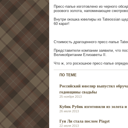
Пресс-папье изготовлено из черного обси
розового золота, напоминающее смотрово
Внутри окошка ювелиры из Tateossian ще
60 карат!
Стоимость драгоценного пресс-папье Tateo
Представители компании заявили, что п
Великобритании Елизаветы II.
Что ж, это роскошное пресс-папье опред
ПО ТЕМЕ
Российский ювелир выпустил обруча
годовщины свадьбы
25 ноября 2013
Кубик Рубик изготовили из золота 
26 июля 2013
Гун Ли стала послом Piaget
22 июля 2013