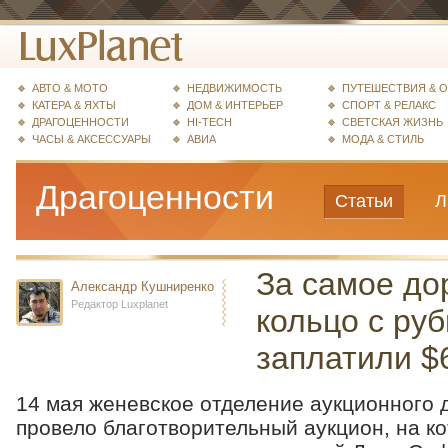
АВТО & МОТО
НЕДВИЖИМОСТЬ
ПУТЕШЕСТВИЯ & 
КАТЕРА & ЯХТЫ
ДОМ & ИНТЕРЬЕР
СПОРТ & РЕЛАКС
ДРАГОЦЕННОСТИ
HI-TECH
СВЕТСКАЯ ЖИЗНЬ
ЧАСЫ & АКСЕССУАРЫ
АВИА
МОДА & СТИЛЬ
Драгоценности
Статьи
Л
За самое до
Александр Кушниренко
Редактор Luxplanet
кольцо с ру
заплатили $
14 мая женевское отделение аукционного д
провело благотворительный аукцион, на к