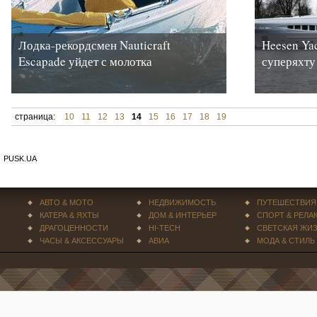
Лодка-рекордсмен Nauticraft
Heesen Ya
Escapade уйдет с молотка
суперяхту
страница:
10
11
12
13
14
15
16
17
18
19
PUSK.UA
АВТО & МОТО
НЕДВИЖИМОСТЬ
ПУТЕШЕСТВИЯ
КАТЕРА & ЯХТЫ
ДОМ & ИНТЕРЬЕР
СПОРТ & РЕЛА
ДРАГОЦЕННОСТИ
HI-TECH
СВЕТСКАЯ ЖИ
ЧАСЫ & АКСЕССУАРЫ
АВИА
МОДА & СТИЛЬ