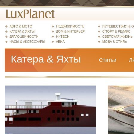
АВТО & МОТО
НЕДВИЖИМОСТЬ
ПУТЕШЕСТВИЯ & 
КАТЕРА & ЯХТЫ
ДОМ & ИНТЕРЬЕР
СПОРТ & РЕЛАКС
ДРАГОЦЕННОСТИ
HI-TECH
СВЕТСКАЯ ЖИЗНЬ
ЧАСЫ & АКСЕССУАРЫ
АВИА
МОДА & СТИЛЬ
Катера & Яхты
Статьи
Л