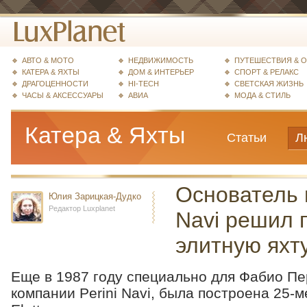
АВТО & МОТО
НЕДВИЖИМОСТЬ
ПУТЕШЕСТВИЯ & 
КАТЕРА & ЯХТЫ
ДОМ & ИНТЕРЬЕР
СПОРТ & РЕЛАКС
ДРАГОЦЕННОСТИ
HI-TECH
СВЕТСКАЯ ЖИЗНЬ
ЧАСЫ & АКСЕССУАРЫ
АВИА
МОДА & СТИЛЬ
Катера & Яхты
Статьи
Л
Основатель 
Юлия Зарицкая-Дудко
Редактор Luxplanet
Navi решил 
элитную яхту
Еще в 1987 году специально для Фабио Пе
компании Perini Navi, была построена 25-