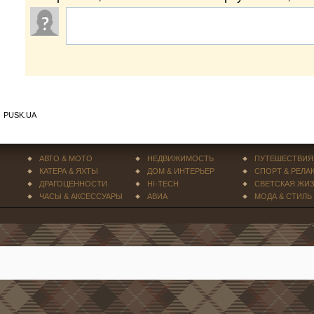
PUSK.UA
АВТО & МОТО
НЕДВИЖИМОСТЬ
ПУТЕШЕСТВИЯ
КАТЕРА & ЯХТЫ
ДОМ & ИНТЕРЬЕР
СПОРТ & РЕЛА
ДРАГОЦЕННОСТИ
HI-TECH
СВЕТСКАЯ ЖИ
ЧАСЫ & АКСЕССУАРЫ
АВИА
МОДА & СТИЛЬ