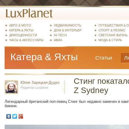
АВТО & МОТО
НЕДВИЖИМОСТЬ
ПУТЕШЕСТВИЯ & 
КАТЕРА & ЯХТЫ
ДОМ & ИНТЕРЬЕР
СПОРТ & РЕЛАКС
ДРАГОЦЕННОСТИ
HI-TECH
СВЕТСКАЯ ЖИЗНЬ
ЧАСЫ & АКСЕССУАРЫ
АВИА
МОДА & СТИЛЬ
Катера & Яхты
Статьи
Л
Стинг покатал
Юлия Зарицкая-Дудко
Редактор Luxplanet
Z Sydney
Легендарный британский поп-певец Стинг был недавно замечен в кам
бикини.