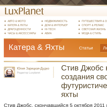
АВТО & МОТО
НЕДВИЖИМОСТЬ
ПУТЕШЕСТВИЯ & 
КАТЕРА & ЯХТЫ
ДОМ & ИНТЕРЬЕР
СПОРТ & РЕЛАКС
ДРАГОЦЕННОСТИ
HI-TECH
СВЕТСКАЯ ЖИЗНЬ
ЧАСЫ & АКСЕССУАРЫ
АВИА
МОДА & СТИЛЬ
Катера & Яхты
Статьи
Л
Стив Джобс 
Юлия Зарицкая-Дудко
Редактор Luxplanet
создания св
футуристиче
яхты
Стив Джобс, скончавшийся 5 октября 2011 