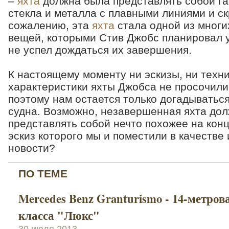
–
яхта
должна была представлять собой г
стекла и металла с плавными линиями и с
сожалению, эта
яхта
стала одной из мног
вещей, которыми Стив Джобс планировал у
не успел дождаться их завершения.
К настоящему моменту ни эскизы, ни техн
характеристики яхты Джобса не просочилис
поэтому нам остается только догадыватьс
судна. Возможно, незавершенная яхта до
представлять собой нечто похожее на конц
эскиз которого мы и поместили в качестве
новости?
ПО ТЕМЕ
Mercedes Benz Granturismo - 14-метров
класса "Люкс"