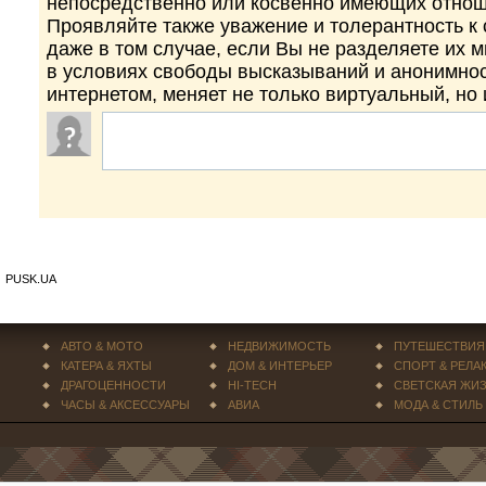
непосредственно или косвенно имеющих отнош
Проявляйте также уважение и толерантность к
даже в том случае, если Вы не разделяете их 
в условиях свободы высказываний и анонимно
интернетом, меняет не только виртуальный, но
PUSK.UA
АВТО & МОТО
НЕДВИЖИМОСТЬ
ПУТЕШЕСТВИЯ
КАТЕРА & ЯХТЫ
ДОМ & ИНТЕРЬЕР
СПОРТ & РЕЛА
ДРАГОЦЕННОСТИ
HI-TECH
СВЕТСКАЯ ЖИ
ЧАСЫ & АКСЕССУАРЫ
АВИА
МОДА & СТИЛЬ