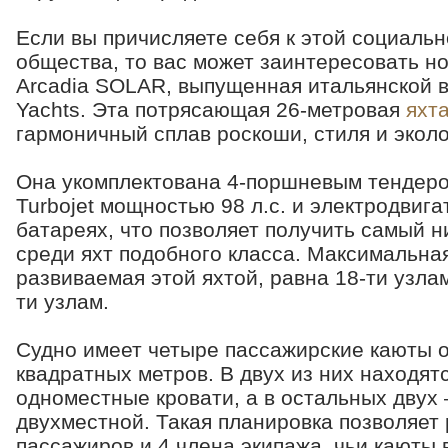
Если вы причисляете себя к этой социаль
общества, то вас может заинтересовать н
Arcadia SOLAR, выпущенная итальянской 
Yachts. Эта потрясающая 26-метровая
яхт
гармоничный сплав роскоши, стиля и эколо
Она укомплектована 4-поршневым тендеро
Turbojet мощностью 98 л.с. и электродвиг
батареях, что позволяет получить самый н
среди яхт подобного класса. Максимальная
развиваемая этой яхтой, равна 18-ти узлам
ти узлам.
Судно имеет четыре пассажирские каюты
квадратных метров. В двух из них находятс
одноместные кровати, а в остальных двух 
двухместной. Такая планировка позволяет 
пассажиров и 4 члена экипажа, чьи каюты