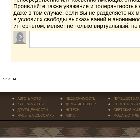
Проявляйте также уважение и толерантность к
даже в том случае, если Вы не разделяете их 
в условиях свободы высказываний и анонимно
интернетом, меняет не только виртуальный, но
PUSK.UA
АВТО & МОТО
НЕДВИЖИМОСТЬ
ПУТЕШЕСТВИЯ
КАТЕРА & ЯХТЫ
ДОМ & ИНТЕРЬЕР
СПОРТ & РЕЛА
ДРАГОЦЕННОСТИ
HI-TECH
СВЕТСКАЯ ЖИ
ЧАСЫ & АКСЕССУАРЫ
АВИА
МОДА & СТИЛЬ