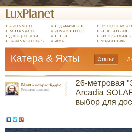
АВТО & МОТО
НЕДВИЖИМОСТЬ
ПУТЕШЕСТВИЯ & 
КАТЕРА & ЯХТЫ
ДОМ & ИНТЕРЬЕР
СПОРТ & РЕЛАКС
ДРАГОЦЕННОСТИ
HI-TECH
СВЕТСКАЯ ЖИЗНЬ
ЧАСЫ & АКСЕССУАРЫ
АВИА
МОДА & СТИЛЬ
Катера & Яхты
Статьи
Л
26-метровая "
Юлия Зарицкая-Дудко
Редактор Luxplanet
Arcadia SOLAR
выбор для дос