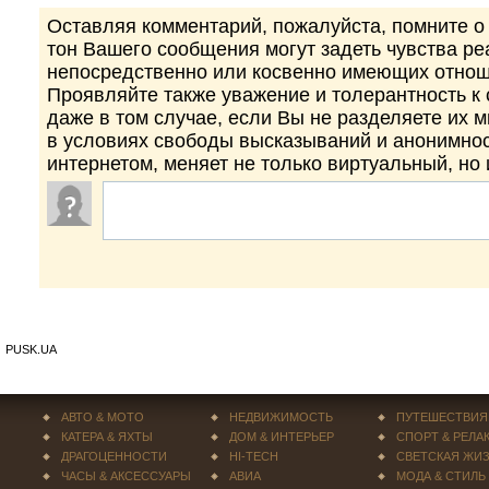
Оставляя комментарий, пожалуйста, помните о 
тон Вашего сообщения могут задеть чувства р
непосредственно или косвенно имеющих отнош
Проявляйте также уважение и толерантность к
даже в том случае, если Вы не разделяете их 
в условиях свободы высказываний и анонимно
интернетом, меняет не только виртуальный, но
PUSK.UA
АВТО & МОТО
НЕДВИЖИМОСТЬ
ПУТЕШЕСТВИЯ
КАТЕРА & ЯХТЫ
ДОМ & ИНТЕРЬЕР
СПОРТ & РЕЛА
ДРАГОЦЕННОСТИ
HI-TECH
СВЕТСКАЯ ЖИ
ЧАСЫ & АКСЕССУАРЫ
АВИА
МОДА & СТИЛЬ