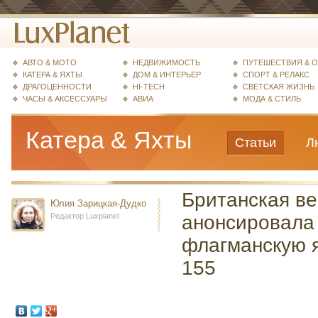
АВТО & МОТО
НЕДВИЖИМОСТЬ
ПУТЕШЕСТВИЯ & 
КАТЕРА & ЯХТЫ
ДОМ & ИНТЕРЬЕР
СПОРТ & РЕЛАКС
ДРАГОЦЕННОСТИ
HI-TECH
СВЕТСКАЯ ЖИЗНЬ
ЧАСЫ & АКСЕССУАРЫ
АВИА
МОДА & СТИЛЬ
Катера & Яхты
Статьи
Л
Британская в
Юлия Зарицкая-Дудко
Редактор Luxplanet
анонсировала
флагманскую я
155