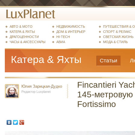
АВТО & МОТО
НЕДВИЖИМОСТЬ
ПУТЕШЕСТВИЯ & 
КАТЕРА & ЯХТЫ
ДОМ & ИНТЕРЬЕР
СПОРТ & РЕЛАКС
ДРАГОЦЕННОСТИ
HI-TECH
СВЕТСКАЯ ЖИЗНЬ
ЧАСЫ & АКСЕССУАРЫ
АВИА
МОДА & СТИЛЬ
Катера & Яхты
Статьи
Л
Fincantieri Ya
Юлия Зарицкая-Дудко
Редактор Luxplanet
145-метровую 
Fortissimo