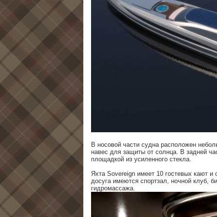
В носовой части судна расположен небо
навес для защиты от солнца. В задней ч
площадкой из усиленного стекла.
Яхта Sovereign имеет 10 гостевых кают 
досуга имеются спортзал, ночной клуб, би
гидромассажа.