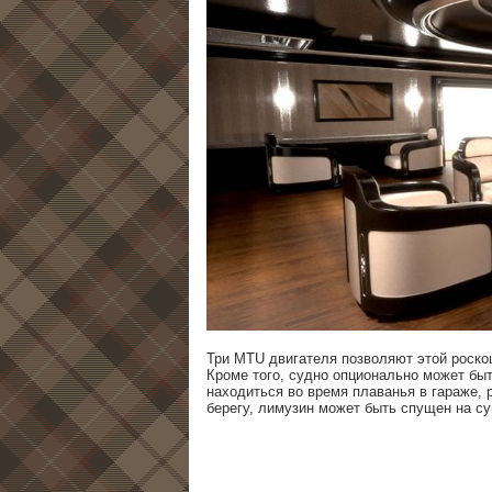
Три MTU двигателя позволяют этой роско
Кроме того, судно опционально может бы
находиться во время плаванья в гараже,
берегу, лимузин может быть спущен на с