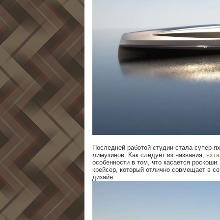
Последней работой студии стала супер-ях
лимузинов. Как следует из названия,
яхта
особенности в том, что касается роскош
крейсер, который отлично совмещает в се
дизайн.