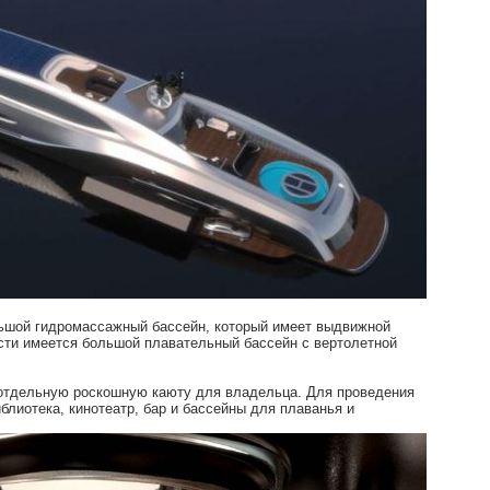
льшой гидромассажный бассейн, который имеет выдвижной
асти имеется большой плавательный бассейн с вертолетной
и отдельную роскошную каюту для владельца. Для проведения
блиотека, кинотеатр, бар и бассейны для плаванья и