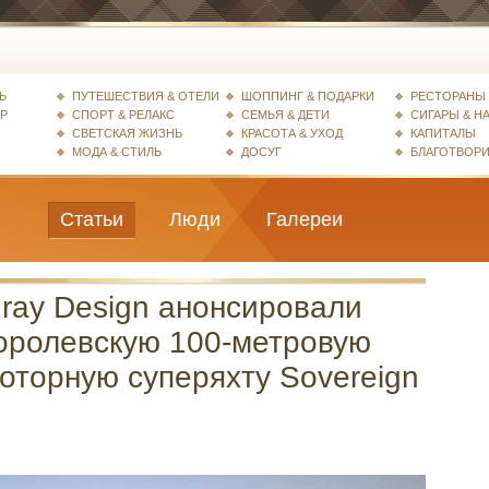
Ь
ПУТЕШЕСТВИЯ & ОТЕЛИ
ШОППИНГ & ПОДАРКИ
РЕСТОРАНЫ 
ЕР
СПОРТ & РЕЛАКС
СЕМЬЯ & ДЕТИ
СИГАРЫ & Н
СВЕТСКАЯ ЖИЗНЬ
КРАСОТА & УХОД
КАПИТАЛЫ
МОДА & СТИЛЬ
ДОСУГ
БЛАГОТВОР
Статьи
Люди
Галереи
ray Design анонсировали
оролевскую 100-метровую
оторную суперяхту Sovereign