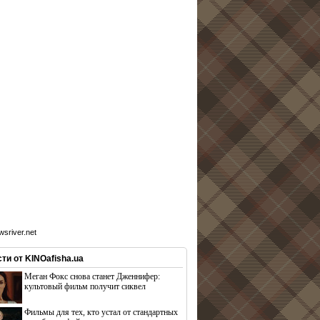
sriver.net
ти от KINOafisha.ua
Меган Фокс снова станет Дженнифер:
культовый фильм получит сиквел
Фильмы для тех, кто устал от стандартных