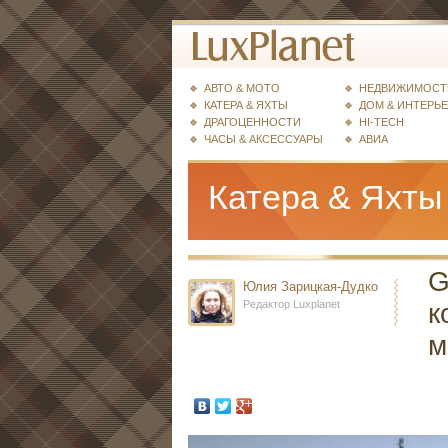
АВТО & МОТО
НЕДВИЖИМОСТ
КАТЕРА & ЯХТЫ
ДОМ & ИНТЕРЬ
ДРАГОЦЕННОСТИ
HI-TECH
ЧАСЫ & АКСЕССУАРЫ
АВИА
Катера & Яхты
G
Юлия Зарицкая-Дудко
Редактор Luxplanet
к
м