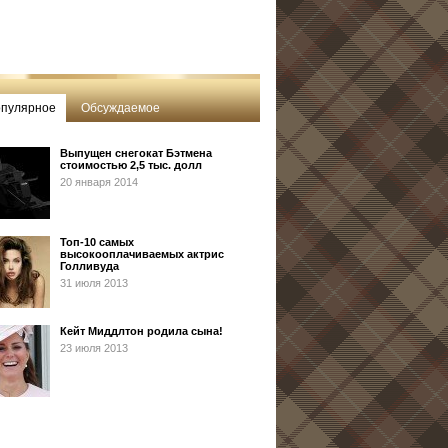
пулярное
Обсуждаемое
Выпущен снегокат Бэтмена
стоимостью 2,5 тыс. долл
20 января 2014
Топ-10 самых
высокооплачиваемых актрис
Голливуда
31 июля 2013
Кейт Миддлтон родила сына!
23 июля 2013