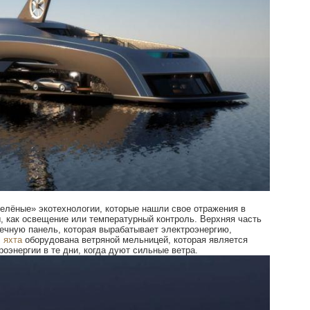
елёные» экотехнологии, которые нашли свое отражения в
, как освещение или температурный контроль. Верхняя часть
ечную панель, которая вырабатывает электроэнергию,
,
яхта
оборудована ветряной мельницей, которая является
энергии в те дни, когда дуют сильные ветра.