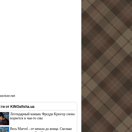
sriver.net
ти от KINOafisha.ua
Легендарный маньяк Фредди Крюгер снова
ворвется в чьи-то сны
Весь Marvel - от начала до конца. Сколько