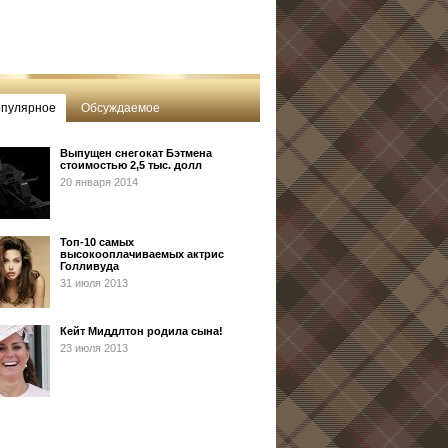
пулярное
Обсуждаемое
Выпущен снегокат Бэтмена
стоимостью 2,5 тыс. долл
20 января 2014
Топ-10 самых
высокооплачиваемых актрис
Голливуда
31 июля 2013
Кейт Миддлтон родила сына!
23 июля 2013