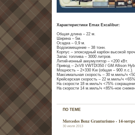
Характеристики Emax Excalibur:
Общая длина – 22 м.
Ширина – 5м.
Осадка – 0,9 м.
Водоизмещение – 38 тонн.
Корпус – эпоксидный карбон высокой проч
Запас топлива – 3000 литров.
Литий-ионный аккумулятор – <200 кВт.
Привод – 2xV8 VWTDI350 / GM Allison Hybr
Мощность – 2×330 Kw (общая – 900 л.с.).
Максимальная скорость – 30 м.миль/ч <5
Крейсерская скорость – 22 м.миль/ч <65
На скорости 18 м.миль/ч <75% сокращени
На скорости 14 м.миль/ч <85%-ное снижен
ПО ТЕМЕ
Mercedes Benz Granturismo - 14-мет
30 июля 2013