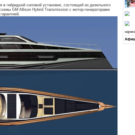
я в гибридной силовой установке, состоящей из дизельного
хемы GM Allison Hybrid Transmission с мотор-генераторами
гарантией.
парня
Афиш