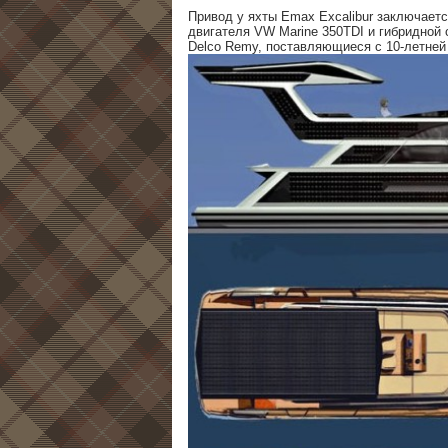
Привод у яхты Emax Excalibur заключаетс
двигателя VW Marine 350TDI и гибридной с
Delco Remy, поставляющиеся с 10-летней 