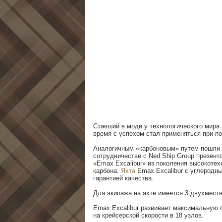
Ставший в моде у технологического мира 
время с успехом стал применяться при по
Аналогичным «карбоновым» путем пошли и 
сотрудничестве с Ned Ship Group презент
«Emax Excalibur» из поколения высокотех
карбона.
Яхта
Emax Excalibur с углеродны
гарантией качества.
Для экипажа на яхте имеется 3 двухмест
Emax Excalibur развивает максимальную с
на крейсерской скорости в 18 узлов.