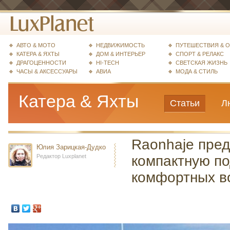
АВТО & МОТО
НЕДВИЖИМОСТЬ
ПУТЕШЕСТВИЯ & 
КАТЕРА & ЯХТЫ
ДОМ & ИНТЕРЬЕР
СПОРТ & РЕЛАКС
ДРАГОЦЕННОСТИ
HI-TECH
СВЕТСКАЯ ЖИЗНЬ
ЧАСЫ & АКСЕССУАРЫ
АВИА
МОДА & СТИЛЬ
Катера & Яхты
Статьи
Л
Raonhaje пре
Юлия Зарицкая-Дудко
Редактор Luxplanet
компактную п
комфортных в