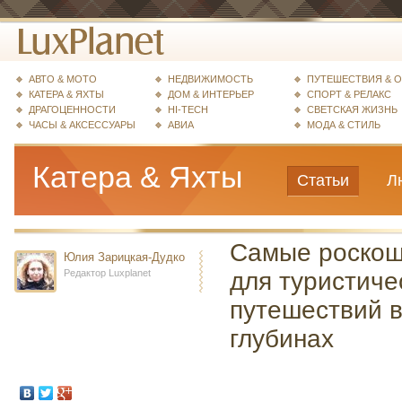
АВТО & МОТО
НЕДВИЖИМОСТЬ
ПУТЕШЕСТВИЯ & 
КАТЕРА & ЯХТЫ
ДОМ & ИНТЕРЬЕР
СПОРТ & РЕЛАКС
ДРАГОЦЕННОСТИ
HI-TECH
СВЕТСКАЯ ЖИЗНЬ
ЧАСЫ & АКСЕССУАРЫ
АВИА
МОДА & СТИЛЬ
Катера & Яхты
Статьи
Л
Самые роскош
Юлия Зарицкая-Дудко
Редактор Luxplanet
для туристиче
путешествий в
глубинах