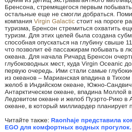
Бренсона, стремящегося первым побывать 
остальные еще не смогли добраться. Помим
компания
Virgin Galactic
стоит на пороге р
туризма, Бренсон стремиться охватить ещ
туризм. Для этих целей была создана субм
способная опускаться на глубину свыше 11
что позволит её пассажирам побывать в л
океана. Для начала Ричард Бренсон очерти
глубоководных мест, куда Virgin Oceanic д
первую очередь. Ими стали самые глубоки
из океанов – Марианская впадина в Тихом
желоб в Индийском океане, Южно-Сандвич
Антарктическом океане, впадина Моллой 
Ледовитом океане и желоб Пуэрто-Рико в 
океане, в который миллиардер планирует п
Читайте также:
Raonhaje представила к
EGO для комфортных водных прогулок.