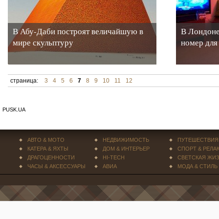
В Абу-Даби построят величайшую в
В Лондоне
мире скульптуру
номер для
страница:
3
4
5
6
7
8
9
10
11
12
PUSK.UA
АВТО & МОТО
НЕДВИЖИМОСТЬ
ПУТЕШЕСТВИЯ
КАТЕРА & ЯХТЫ
ДОМ & ИНТЕРЬЕР
СПОРТ & РЕЛА
ДРАГОЦЕННОСТИ
HI-TECH
СВЕТСКАЯ ЖИ
ЧАСЫ & АКСЕССУАРЫ
АВИА
МОДА & СТИЛЬ