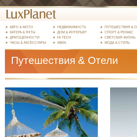
АВТО & МОТО
НЕДВИЖИМОСТЬ
ПУТЕШЕСТВИЯ & 
КАТЕРА & ЯХТЫ
ДОМ & ИНТЕРЬЕР
СПОРТ & РЕЛАКС
ДРАГОЦЕННОСТИ
HI-TECH
СВЕТСКАЯ ЖИЗНЬ
ЧАСЫ & АКСЕССУАРЫ
АВИА
МОДА & СТИЛЬ
Путешествия & Отели