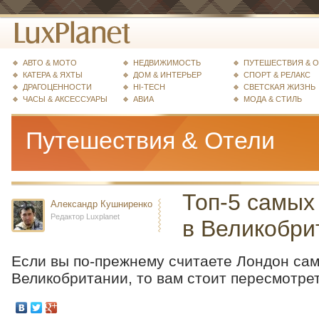
АВТО & МОТО
НЕДВИЖИМОСТЬ
ПУТЕШЕСТВИЯ & 
КАТЕРА & ЯХТЫ
ДОМ & ИНТЕРЬЕР
СПОРТ & РЕЛАКС
ДРАГОЦЕННОСТИ
HI-TECH
СВЕТСКАЯ ЖИЗНЬ
ЧАСЫ & АКСЕССУАРЫ
АВИА
МОДА & СТИЛЬ
Путешествия & Отели
Топ-5 самых
Александр Кушниренко
Редактор Luxplanet
в Великобри
Если вы по-прежнему считаете Лондон са
Великобритании, то вам стоит пересмотрет