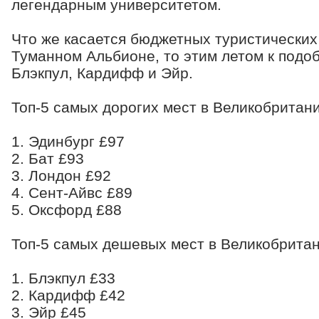
легендарным университетом.
Что же касается бюджетных туристических
Туманном Альбионе, то этим летом к подо
Блэкпул, Кардифф и Эйр.
Топ-5 самых дорогих мест в Великобритани
1. Эдинбург £97
2. Бат £93
3. Лондон £92
4. Сент-Айвс £89
5. Оксфорд £88
Топ-5 самых дешевых мест в Великобритан
1. Блэкпул £33
2. Кардифф £42
3. Эйр £45