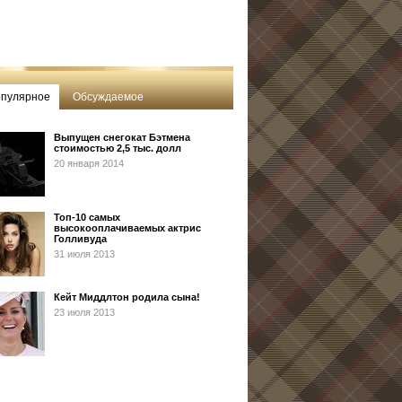
пулярное
Обсуждаемое
Выпущен снегокат Бэтмена
стоимостью 2,5 тыс. долл
20 января 2014
Топ-10 самых
высокооплачиваемых актрис
Голливуда
31 июля 2013
Кейт Миддлтон родила сына!
23 июля 2013