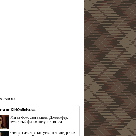
sriver.net
ти от KINOafisha.ua
Меган Фокс снова станет Дженнифер:
культовый фильм получит сиквел
Фильмы для тех, кто устал от стандартных