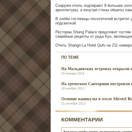
Снаружи отель подпирают 8 больших кол
архитектуры, а изнутри стены обшиты лак
В лобби гостиницы посетителей встретят 
подсветкой.
Ресторан Shang Palace предложит гостям
семейные рецепты от рода Кун, являющи
Отель Shangri-La Hotel Qufu на 211 номер
ПО ТЕМЕ
На Мальдивских островах открыли ку
20 января 2014
На греческом Санторини построили
28 ноября 2013
Осенние каникулы в отеле Mirotel Re
21 октября 2013
КОММЕНТАРИИ
Для того чтобы иметь возможность комме