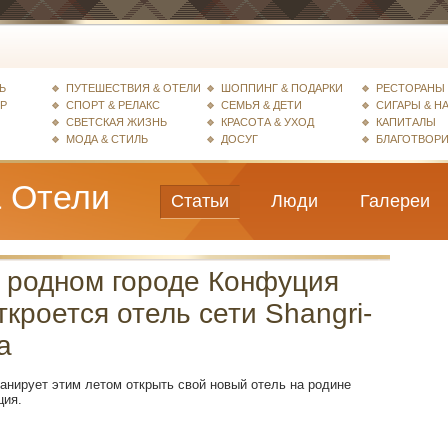
Ь
ПУТЕШЕСТВИЯ & ОТЕЛИ
ШОППИНГ & ПОДАРКИ
РЕСТОРАНЫ 
ЕР
СПОРТ & РЕЛАКС
СЕМЬЯ & ДЕТИ
СИГАРЫ & Н
СВЕТСКАЯ ЖИЗНЬ
КРАСОТА & УХОД
КАПИТАЛЫ
МОДА & СТИЛЬ
ДОСУГ
БЛАГОТВОР
 Отели
Статьи
Люди
Галереи
 родном городе Конфуция
ткроется отель сети Shangri-
a
ланирует этим летом открыть свой новый отель на родине
ция.