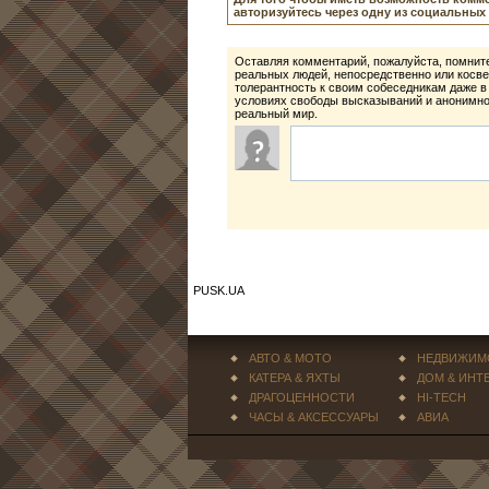
авторизуйтесь через одну из социальных 
Оставляя комментарий, пожалуйста, помните
реальных людей, непосредственно или косве
толерантность к своим собеседникам даже в
условиях свободы высказываний и анонимнос
реальный мир.
PUSK.UA
АВТО & МОТО
НЕДВИЖИМ
КАТЕРА & ЯХТЫ
ДОМ & ИНТ
ДРАГОЦЕННОСТИ
HI-TECH
ЧАСЫ & АКСЕССУАРЫ
АВИА