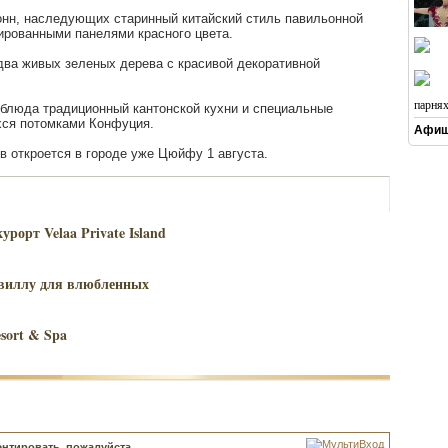
онн, наследующих старинный китайский стиль павильонной
ированными панелями красного цвета.
два живых зеленых дерева с красивой декоративной
парня
 блюда традиционный кантонской кухни и специальные
хся потомками Конфуция.
Афиш
ов откроется в городе уже Цюйфу 1 августа.
рорт Velaa Private Island
 виллу для влюбленных
sort & Spa
нтировать, пожалуйста,