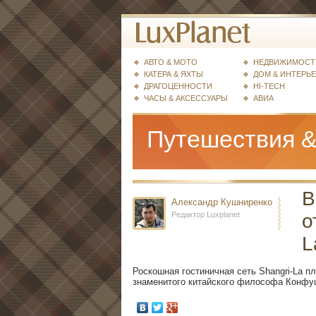
АВТО & МОТО
НЕДВИЖИМОСТ
КАТЕРА & ЯХТЫ
ДОМ & ИНТЕРЬ
ДРАГОЦЕННОСТИ
HI-TECH
ЧАСЫ & АКСЕССУАРЫ
АВИА
Путешествия &
В
Александр Кушниренко
Редактор Luxplanet
о
L
Роскошная гостиничная сеть Shangri-La п
знаменитого китайского философа Конфу