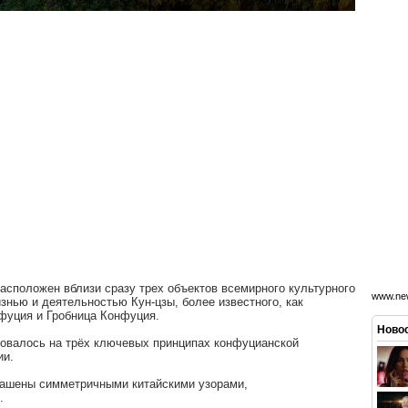
расположен вблизи сразу трех объектов всемирного культурного
www.new
нью и деятельностью Кун-цзы, более известного, как
фуция и Гробница Конфуция.
Новос
овалось на трёх ключевых принципах конфуцианской
хии.
рашены симметричными китайскими узорами,
.