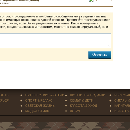
сетей:
 о том, что содержание и тон Вашего сообщения могут задеть чувства
нно имеющих отношение к данной новости. Проявляйте также уважение и
 том случае, если Вы не разделяете их мнение. Ваше поведение в
ти, предоставляемых интернетом, меняет не только виртуальный, но и
ОСТЬ
ПУТЕШЕСТВИЯ & ОТЕЛИ
ШОППИНГ & ПОДАРКИ
РЕСТОРА
ЕРЬЕР
СПОРТ & РЕЛАКС
СЕМЬЯ & ДЕТИ
СИГАРЫ 
СВЕТСКАЯ ЖИЗНЬ
КРАСОТА & УХОД
КАПИТАЛ
МОДА & СТИЛЬ
ДОСУГ
БЛАГОТВ