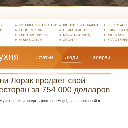
Ь
ПУТЕШЕСТВИЯ & ОТЕЛИ
ШОППИНГ & ПОДАРКИ
РЕСТОРАНЫ 
ЕР
СПОРТ & РЕЛАКС
СЕМЬЯ & ДЕТИ
СИГАРЫ & Н
СВЕТСКАЯ ЖИЗНЬ
КРАСОТА & УХОД
КАПИТАЛЫ
МОДА & СТИЛЬ
ДОСУГ
БЛАГОТВОР
ухня
Статьи
Люди
Галереи
ни Лорак продает свой
есторан за 754 000 долларов
 Мурат решили продать ресторан Angel, расположенный в