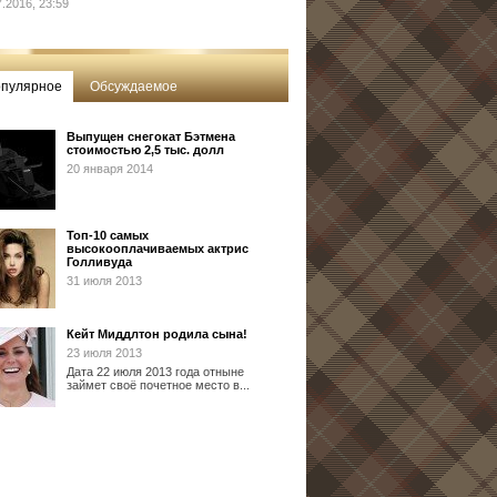
7.2016, 23:59
пулярное
Обсуждаемое
Выпущен снегокат Бэтмена
стоимостью 2,5 тыс. долл
20 января 2014
Топ-10 самых
высокооплачиваемых актрис
Голливуда
31 июля 2013
Кейт Миддлтон родила сына!
23 июля 2013
Дата 22 июля 2013 года отныне
займет своё почетное место в...