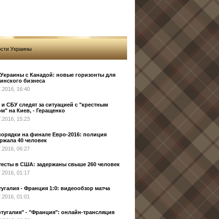
сти Украины
Украины с Канадой: новые горизонты для
инского бизнеса
7.2016, 16:40
и СБУ следят за ситуацией с "крестным
м" на Киев, - Геращенко
7.2016, 15:23
орядки на финале Евро-2016: полиция
ржала 40 человек
7.2016, 06:27
тесты в США: задержаны свыше 260 человек
7.2016, 01:17
угалия - Франция 1:0: видеообзор матча
7.2016, 01:01
тугалия" - "Франция": онлайн-трансляция