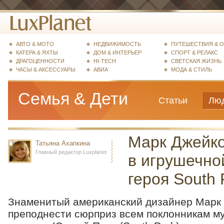
АВТО & МОТО
НЕДВИЖИМОСТЬ
ПУТЕШЕСТВИЯ & 
КАТЕРА & ЯХТЫ
ДОМ & ИНТЕРЬЕР
СПОРТ & РЕЛАКС
ДРАГОЦЕННОСТИ
HI-TECH
СВЕТСКАЯ ЖИЗНЬ
ЧАСЫ & АКСЕССУАРЫ
АВИА
МОДА & СТИЛЬ
Семья & Дети
Статьи
Лю
Марк Джейк
Татьяна Ахапкина
Главный редактор Luxplanet
в игрушечной
героя South 
Знаменитый американский дизайнер Марк
преподнести сюрприз всем поклонникам м