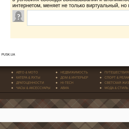
интернетом, меняет не только виртуальный, но
PUSK.UA
АВТО & МОТО
НЕДВИЖИМОСТЬ
ПУТЕШЕСТВИЯ
КАТЕРА & ЯХТЫ
ДОМ & ИНТЕРЬЕР
СПОРТ & РЕЛА
ДРАГОЦЕННОСТИ
HI-TECH
СВЕТСКАЯ ЖИ
ЧАСЫ & АКСЕССУАРЫ
АВИА
МОДА & СТИЛЬ