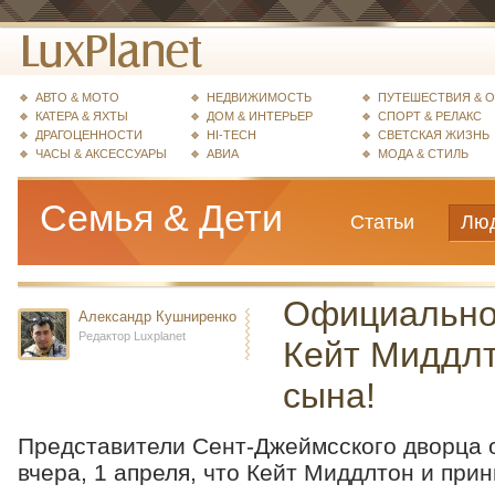
АВТО & МОТО
НЕДВИЖИМОСТЬ
ПУТЕШЕСТВИЯ & 
КАТЕРА & ЯХТЫ
ДОМ & ИНТЕРЬЕР
СПОРТ & РЕЛАКС
ДРАГОЦЕННОСТИ
HI-TECH
СВЕТСКАЯ ЖИЗНЬ
ЧАСЫ & АКСЕССУАРЫ
АВИА
МОДА & СТИЛЬ
Семья & Дети
Статьи
Лю
Официально
Александр Кушниренко
Редактор Luxplanet
Кейт Миддлт
сына!
Представители Сент-Джеймсского дворца 
вчера, 1 апреля, что Кейт Миддлтон и при