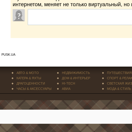
интернетом, меняет не только виртуальный, но
PUSK.UA
АВТО & МОТО
НЕДВИЖИМОСТЬ
ПУТЕШЕСТВИЯ
КАТЕРА & ЯХТЫ
ДОМ & ИНТЕРЬЕР
СПОРТ & РЕЛА
ДРАГОЦЕННОСТИ
HI-TECH
СВЕТСКАЯ ЖИ
ЧАСЫ & АКСЕССУАРЫ
АВИА
МОДА & СТИЛЬ