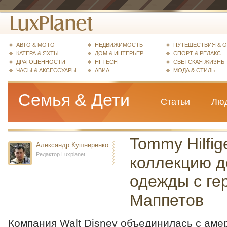
АВТО & МОТО
НЕДВИЖИМОСТЬ
ПУТЕШЕСТВИЯ & 
КАТЕРА & ЯХТЫ
ДОМ & ИНТЕРЬЕР
СПОРТ & РЕЛАКС
ДРАГОЦЕННОСТИ
HI-TECH
СВЕТСКАЯ ЖИЗНЬ
ЧАСЫ & АКСЕССУАРЫ
АВИА
МОДА & СТИЛЬ
Семья & Дети
Статьи
Лю
Tommy Hilfig
Александр Кушниренко
Редактор Luxplanet
коллекцию д
одежды с ге
Маппетов
Компания Walt Disney объединилась с аме