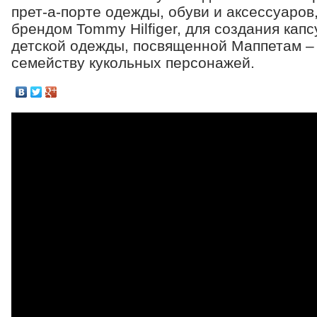
прет-а-порте одежды, обуви и аксессуаров
брендом Tommy Hilfiger, для создания кап
детской одежды, посвященной Маппетам –
семейству кукольных персонажей.