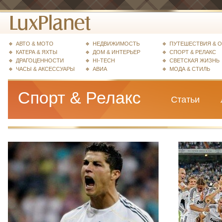
АВТО & МОТО
НЕДВИЖИМОСТЬ
ПУТЕШЕСТВИЯ & 
КАТЕРА & ЯХТЫ
ДОМ & ИНТЕРЬЕР
СПОРТ & РЕЛАКС
ДРАГОЦЕННОСТИ
HI-TECH
СВЕТСКАЯ ЖИЗНЬ
ЧАСЫ & АКСЕССУАРЫ
АВИА
МОДА & СТИЛЬ
Спорт & Релакс
Статьи