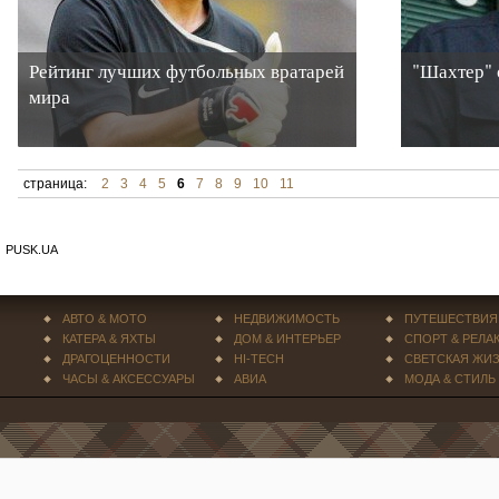
Рейтинг лучших футбольных вратарей
"Шахтер" 
мира
страница:
2
3
4
5
6
7
8
9
10
11
PUSK.UA
АВТО & МОТО
НЕДВИЖИМОСТЬ
ПУТЕШЕСТВИЯ
КАТЕРА & ЯХТЫ
ДОМ & ИНТЕРЬЕР
СПОРТ & РЕЛА
ДРАГОЦЕННОСТИ
HI-TECH
СВЕТСКАЯ ЖИ
ЧАСЫ & АКСЕССУАРЫ
АВИА
МОДА & СТИЛЬ