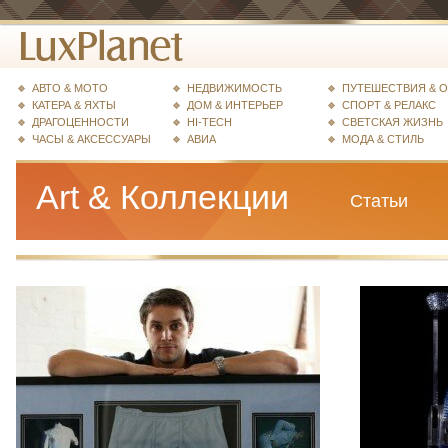
АВТО & МОТО
НЕДВИЖИМОСТЬ
ПУТЕШЕСТВИЯ & 
КАТЕРА & ЯХТЫ
ДОМ & ИНТЕРЬЕР
СПОРТ & РЕЛАКС
ДРАГОЦЕННОСТИ
HI-TECH
СВЕТСКАЯ ЖИЗНЬ
ЧАСЫ & АКСЕССУАРЫ
АВИА
МОДА & СТИЛЬ
Art & Коллекции
Статьи