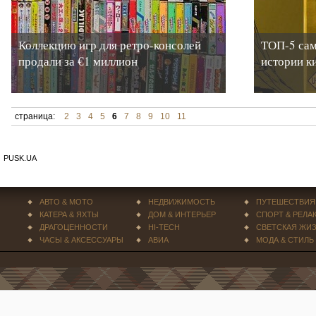
Коллекцию игр для ретро-консолей
ТОП-5 сам
продали за €‎1 миллион
истории к
страница:
2
3
4
5
6
7
8
9
10
11
PUSK.UA
АВТО & МОТО
НЕДВИЖИМОСТЬ
ПУТЕШЕСТВИЯ
КАТЕРА & ЯХТЫ
ДОМ & ИНТЕРЬЕР
СПОРТ & РЕЛА
ДРАГОЦЕННОСТИ
HI-TECH
СВЕТСКАЯ ЖИ
ЧАСЫ & АКСЕССУАРЫ
АВИА
МОДА & СТИЛЬ