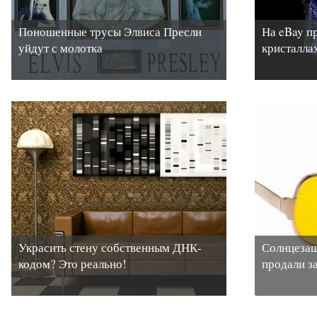
Поношенные трусы Элвиса Пресли
На eBay п
уйдут с молотка
кристалла
Украсить стену собственным ДНК-
Солнцезащ
кодом? Это реально!
продали з