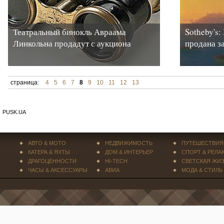
Театральный бинокль Авраама
Sotheby's
Линкольна продадут с аукциона
продана з
страница:
4
5
6
7
8
9
10
11
12
13
PUSK.UA
АВТО & МОТО
НЕДВИЖИМОСТЬ
ПУТЕШЕСТВИЯ
КАТЕРА & ЯХТЫ
ДОМ & ИНТЕРЬЕР
СПОРТ & РЕЛА
ДРАГОЦЕННОСТИ
HI-TECH
СВЕТСКАЯ ЖИ
ЧАСЫ & АКСЕССУАРЫ
АВИА
МОДА & СТИЛЬ