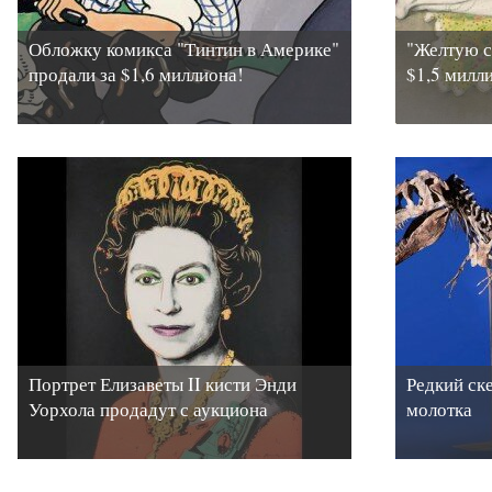
Обложку комикса "Тинтин в Америке"
"Желтую с
продали за $1,6 миллиона!
$1,5 милл
Портрет Елизаветы II кисти Энди
Редкий ск
Уорхола продадут с аукциона
молотка