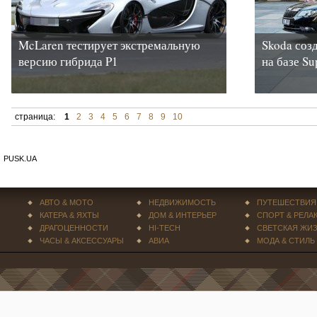
McLaren тестирует экстремальную
Skoda соз
версию гибрида P1
на базе Su
страница:
1
2
3
4
5
6
7
8
9
10
PUSK.UA
АВТО & МОТО
НЕДВИЖИМОСТЬ
ПУТЕШЕСТВИЯ
КАТЕРА & ЯХТЫ
ДОМ & ИНТЕРЬЕР
СПОРТ & РЕЛА
ДРАГОЦЕННОСТИ
HI-TECH
СВЕТСКАЯ ЖИ
ЧАСЫ & АКСЕССУАРЫ
АВИА
МОДА & СТИЛЬ