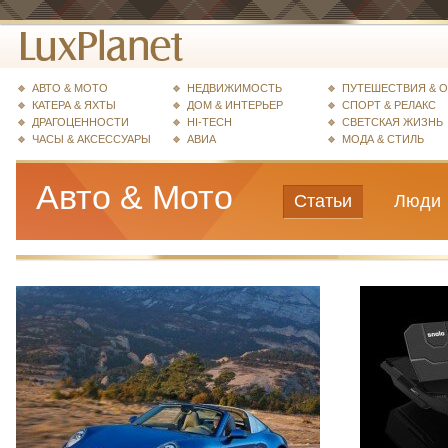
АВТО & МОТО
НЕДВИЖИМОСТЬ
ПУТЕШЕСТВИЯ & 
КАТЕРА & ЯХТЫ
ДОМ & ИНТЕРЬЕР
СПОРТ & РЕЛАКС
ДРАГОЦЕННОСТИ
HI-TECH
СВЕТСКАЯ ЖИЗНЬ
ЧАСЫ & АКСЕССУАРЫ
АВИА
МОДА & СТИЛЬ
Авто & Мото
Статьи
Люди