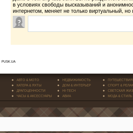
в условиях свободы высказываний и анонимно
интернетом, меняет не только виртуальный, но
PUSK.UA
АВТО & МОТО
НЕДВИЖИМОСТЬ
ПУТЕШЕСТВИЯ
КАТЕРА & ЯХТЫ
ДОМ & ИНТЕРЬЕР
СПОРТ & РЕЛА
ДРАГОЦЕННОСТИ
HI-TECH
СВЕТСКАЯ ЖИ
ЧАСЫ & АКСЕССУАРЫ
АВИА
МОДА & СТИЛЬ