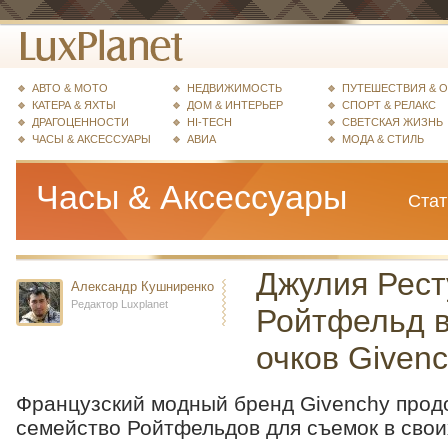
АВТО & МОТО
НЕДВИЖИМОСТЬ
ПУТЕШЕСТВИЯ & 
КАТЕРА & ЯХТЫ
ДОМ & ИНТЕРЬЕР
СПОРТ & РЕЛАКС
ДРАГОЦЕННОСТИ
HI-TECH
СВЕТСКАЯ ЖИЗНЬ
ЧАСЫ & АКСЕССУАРЫ
АВИА
МОДА & СТИЛЬ
Часы & Аксессуары
Стат
Джулия Рест
Александр Кушниренко
Редактор Luxplanet
Ройтфельд в
очков Given
Французский модный бренд Givenchy прод
семейство Ройтфельдов для съемок в сво