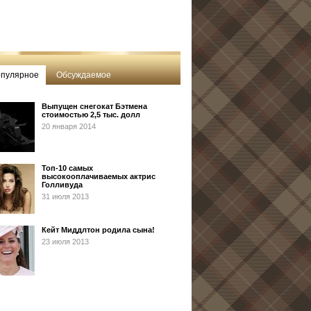
пулярное
Обсуждаемое
Выпущен снегокат Бэтмена
стоимостью 2,5 тыс. долл
20 января 2014
Топ-10 самых
высокооплачиваемых актрис
Голливуда
31 июля 2013
Кейт Миддлтон родила сына!
23 июля 2013