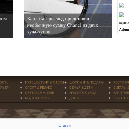
ком
Карл Лагерфельд представил
парня
необычную сумку Chanel из двух
Афиш
хула-хупов
ОСТЬ
ПУТЕШЕСТВИЯ & ОТЕЛИ
ШОППИНГ & ПОДАРКИ
РЕСТОРА
ЕРЬЕР
СПОРТ & РЕЛАКС
СЕМЬЯ & ДЕТИ
СИГАРЫ 
СВЕТСКАЯ ЖИЗНЬ
КРАСОТА & УХОД
КАПИТАЛ
МОДА & СТИЛЬ
ДОСУГ
БЛАГОТВ
Статьи