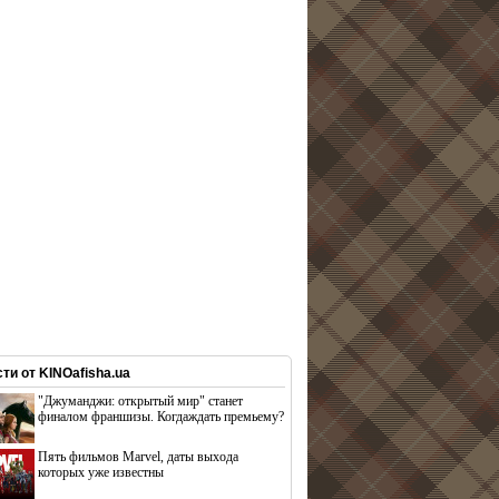
ти от KINOafisha.ua
"Джуманджи: открытый мир" станет
финалом франшизы. Когдаждать премьему?
Пять фильмов Marvel, даты выхода
которых уже известны