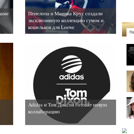
ламе
Пенелопа и Моника Крус создали
эксклюзивную коллекцию сумок и
кошельков для Loewe
По
Adidas и Том Диксон готовят новую
коллаборацию