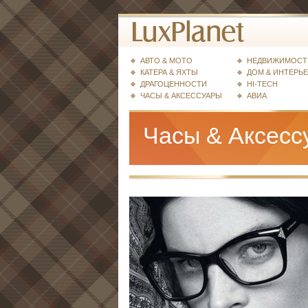
АВТО & МОТО
НЕДВИЖИМОСТ
КАТЕРА & ЯХТЫ
ДОМ & ИНТЕРЬ
ДРАГОЦЕННОСТИ
HI-TECH
ЧАСЫ & АКСЕССУАРЫ
АВИА
Часы & Аксесс