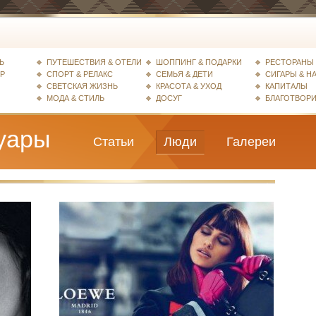
Ь
ПУТЕШЕСТВИЯ & ОТЕЛИ
ШОППИНГ & ПОДАРКИ
РЕСТОРАНЫ 
ЕР
СПОРТ & РЕЛАКС
СЕМЬЯ & ДЕТИ
СИГАРЫ & Н
СВЕТСКАЯ ЖИЗНЬ
КРАСОТА & УХОД
КАПИТАЛЫ
МОДА & СТИЛЬ
ДОСУГ
БЛАГОТВОР
уары
Статьи
Люди
Галереи