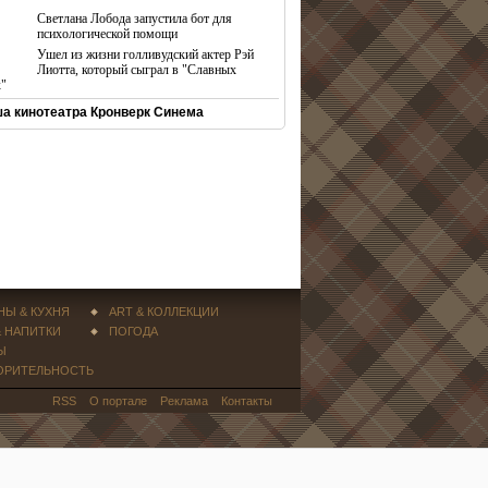
Светлана Лобода запустила бот для
психологической помощи
Ушел из жизни голливудский актер Рэй
Лиотта, который сыграл в "Славных
х"
а кинотеатра Кронверк Синема
НЫ & КУХНЯ
ART & КОЛЛЕКЦИИ
& НАПИТКИ
ПОГОДА
Ы
ОРИТЕЛЬНОСТЬ
RSS
О портале
Реклама
Контакты