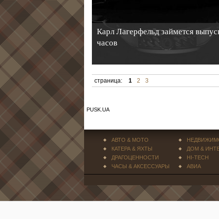
Карл Лагерфельд займется выпус
часов
страница:
1
2
3
PUSK.UA
АВТО & МОТО
НЕДВИЖИМ
КАТЕРА & ЯХТЫ
ДОМ & ИНТ
ДРАГОЦЕННОСТИ
HI-TECH
ЧАСЫ & АКСЕССУАРЫ
АВИА