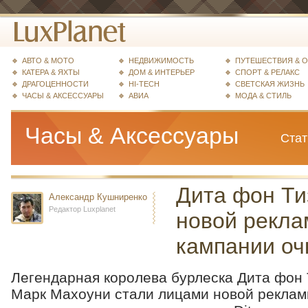
АВТО & МОТО
НЕДВИЖИМОСТЬ
ПУТЕШЕСТВИЯ & 
КАТЕРА & ЯХТЫ
ДОМ & ИНТЕРЬЕР
СПОРТ & РЕЛАКС
ДРАГОЦЕННОСТИ
HI-TECH
СВЕТСКАЯ ЖИЗНЬ
ЧАСЫ & АКСЕССУАРЫ
АВИА
МОДА & СТИЛЬ
Часы & Аксессуары
Стат
Дита фон Ти
Александр Кушниренко
Редактор Luxplanet
новой рекла
кампании очк
Легендарная королева бурлеска Дита фон 
Марк Махоуни стали лицами новой реклам