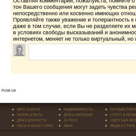
Оставляя комментарий, пожалуйста, помните о 
тон Вашего сообщения могут задеть чувства р
непосредственно или косвенно имеющих отнош
Проявляйте также уважение и толерантность к
даже в том случае, если Вы не разделяете их 
в условиях свободы высказываний и анонимно
интернетом, меняет не только виртуальный, но
PUSK.UA
АВТО & МОТО
НЕДВИЖИМОСТЬ
ПУТЕШЕСТВИЯ
КАТЕРА & ЯХТЫ
ДОМ & ИНТЕРЬЕР
СПОРТ & РЕЛА
ДРАГОЦЕННОСТИ
HI-TECH
СВЕТСКАЯ ЖИ
ЧАСЫ & АКСЕССУАРЫ
АВИА
МОДА & СТИЛЬ