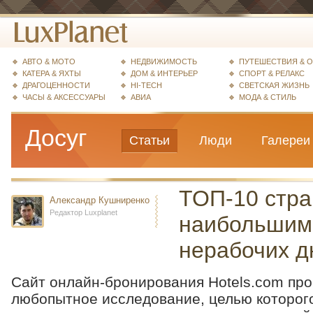
АВТО & МОТО
НЕДВИЖИМОСТЬ
ПУТЕШЕСТВИЯ & 
КАТЕРА & ЯХТЫ
ДОМ & ИНТЕРЬЕР
СПОРТ & РЕЛАКС
ДРАГОЦЕННОСТИ
HI-TECH
СВЕТСКАЯ ЖИЗНЬ
ЧАСЫ & АКСЕССУАРЫ
АВИА
МОДА & СТИЛЬ
Досуг
Статьи
Люди
Галереи
ТОП-10 стра
Александр Кушниренко
Редактор Luxplanet
наибольшим
нерабочих д
Сайт онлайн-бронирования Hotels.com про
любопытное исследование, целью которого