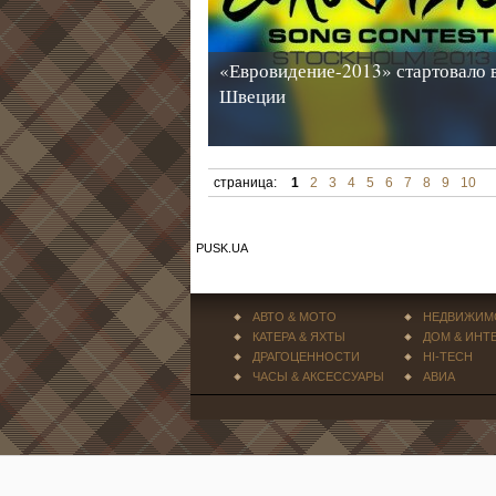
«Евровидение-2013» стартовало 
Швеции
страница:
1
2
3
4
5
6
7
8
9
10
PUSK.UA
АВТО & МОТО
НЕДВИЖИМ
КАТЕРА & ЯХТЫ
ДОМ & ИНТ
ДРАГОЦЕННОСТИ
HI-TECH
ЧАСЫ & АКСЕССУАРЫ
АВИА