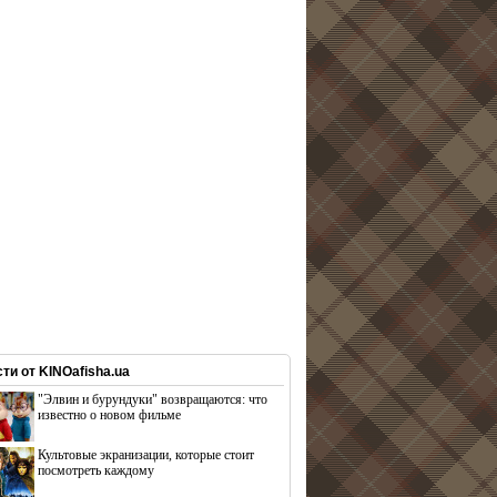
ти от KINOafisha.ua
"Элвин и бурундуки" возвращаются: что
известно о новом фильме
Культовые экранизации, которые стоит
посмотреть каждому