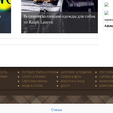
в
Весенняя коллекция одежды для собак
парня
от Ralph Lauren
Афиш
ОСТЬ
ПУТЕШЕСТВИЯ & ОТЕЛИ
ШОППИНГ & ПОДАРКИ
РЕСТОРА
ЕРЬЕР
СПОРТ & РЕЛАКС
СЕМЬЯ & ДЕТИ
СИГАРЫ 
СВЕТСКАЯ ЖИЗНЬ
КРАСОТА & УХОД
КАПИТАЛ
МОДА & СТИЛЬ
ДОСУГ
БЛАГОТВ
Статьи