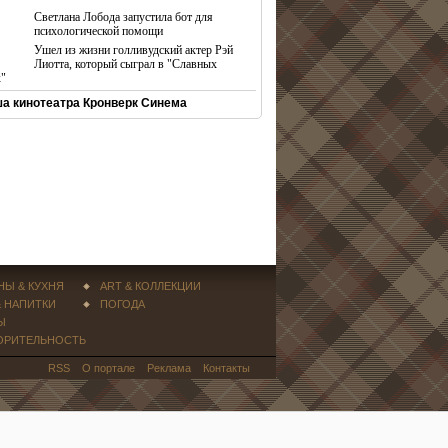
Светлана Лобода запустила бот для
психологической помощи
Ушел из жизни голливудский актер Рэй
Лиотта, который сыграл в "Славных
х"
а кинотеатра Кронверк Синема
НЫ & КУХНЯ
ART & КОЛЛЕКЦИИ
& НАПИТКИ
ПОГОДА
Ы
ОРИТЕЛЬНОСТЬ
RSS
О портале
Реклама
Контакты