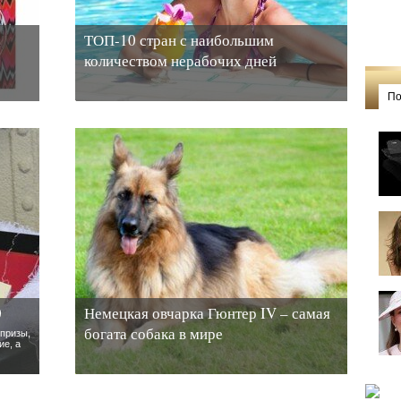
ТОП-10 стран с наибольшим
количеством нерабочих дней
По
0
Немецкая овчарка Гюнтер IV – самая
богата собака в мире
призы,
ие, а