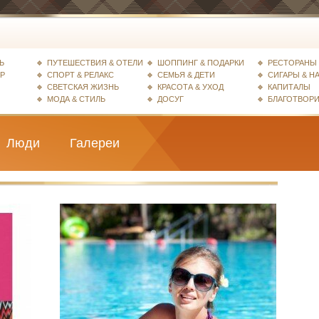
Ь
ПУТЕШЕСТВИЯ & ОТЕЛИ
ШОППИНГ & ПОДАРКИ
РЕСТОРАНЫ 
ЕР
СПОРТ & РЕЛАКС
СЕМЬЯ & ДЕТИ
СИГАРЫ & Н
СВЕТСКАЯ ЖИЗНЬ
КРАСОТА & УХОД
КАПИТАЛЫ
МОДА & СТИЛЬ
ДОСУГ
БЛАГОТВОР
Люди
Галереи