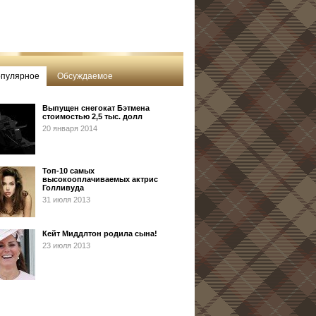
пулярное
Обсуждаемое
Выпущен снегокат Бэтмена
стоимостью 2,5 тыс. долл
20 января 2014
Топ-10 самых
высокооплачиваемых актрис
Голливуда
31 июля 2013
Кейт Миддлтон родила сына!
23 июля 2013