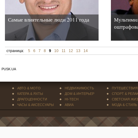
Самые влиятельные люди 2011 года
Мультимил
оштрафова
страница:
5
6
7
8
9
10
11
12
13
14
PUSK.UA
АВТО & МОТО
НЕДВИЖИМОСТЬ
ПУТЕШЕСТВИЯ
КАТЕРА & ЯХТЫ
ДОМ & ИНТЕРЬЕР
СПОРТ & РЕЛА
ДРАГОЦЕННОСТИ
HI-TECH
СВЕТСКАЯ ЖИ
ЧАСЫ & АКСЕССУАРЫ
АВИА
МОДА & СТИЛЬ