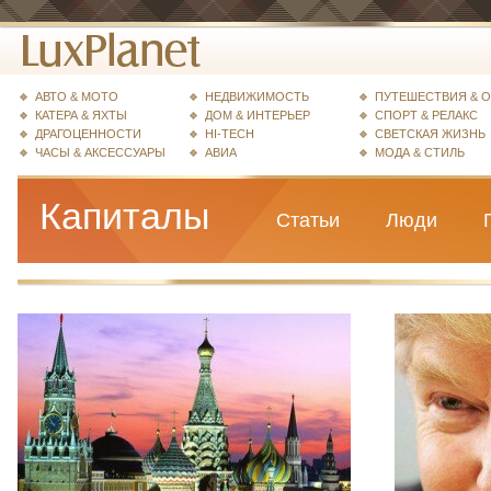
АВТО & МОТО
НЕДВИЖИМОСТЬ
ПУТЕШЕСТВИЯ & 
КАТЕРА & ЯХТЫ
ДОМ & ИНТЕРЬЕР
СПОРТ & РЕЛАКС
ДРАГОЦЕННОСТИ
HI-TECH
СВЕТСКАЯ ЖИЗНЬ
ЧАСЫ & АКСЕССУАРЫ
АВИА
МОДА & СТИЛЬ
Капиталы
Статьи
Люди