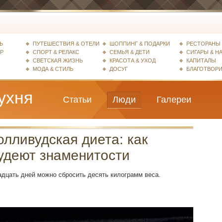
Ь
ПУТЕШЕСТВИЯ & ОТЕЛИ
ШОППИНГ & ПОДАРКИ
РЕСТОРАНЫ 
ЕР
СПОРТ & РЕЛАКС
СЕМЬЯ & ДЕТИ
СИГАРЫ & Н
СВЕТСКАЯ ЖИЗНЬ
КРАСОТА & УХОД
КАПИТАЛЫ
МОДА & СТИЛЬ
ДОСУГ
БЛАГОТВОР
ухня
Статьи
Люди
Галереи
олливудская диета: как
удеют знаменитости
адцать дней можно сбросить десять килограмм веса.