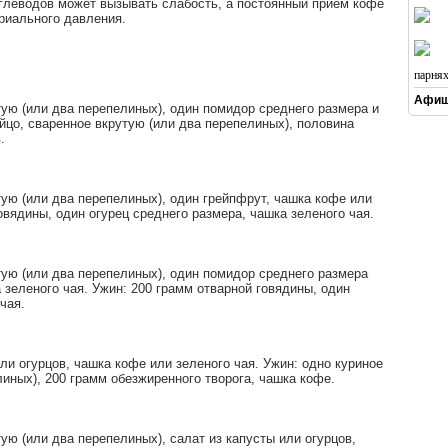
глеводов может вызывать слабость, а постоянный прием кофе
риального давления.
парня
Афиш
тую (или два перепелиных), один помидор среднего размера и
яйцо, сваренное вкрутую (или два перепелиных), половина
.
тую (или два перепелиных), один грейпфрут, чашка кофе или
овядины, один огурец среднего размера, чашка зеленого чая.
тую (или два перепелиных), один помидор среднего размера
а зеленого чая. Ужин: 200 грамм отварной говядины, один
чая.
ли огурцов, чашка кофе или зеленого чая. Ужин: одно куриное
линых), 200 грамм обезжиренного творога, чашка кофе.
ую (или два перепелиных), салат из капусты или огурцов,