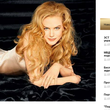
Ново
ЗСТ 
укра
11.0
МВД 
ходо
11.0
Бесп
заде
11.0
Про
11.0
Порт
11.0
"Пор