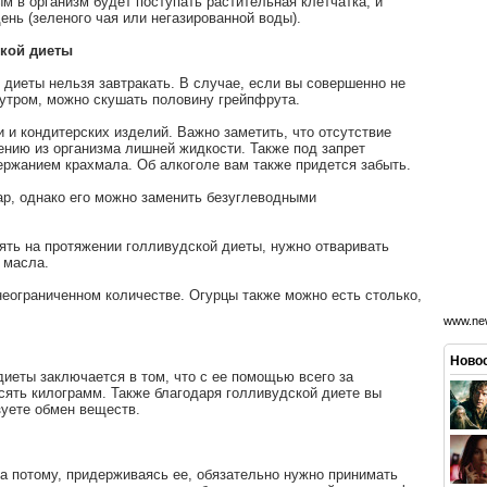
м в организм будет поступать растительная клетчатка, и
ень (зеленого чая или негазированной воды).
ской диеты
 диеты нельзя завтракать. В случае, если вы совершенно не
 утром, можно скушать половину грейпфрута.
и и кондитерских изделий. Важно заметить, что отсутствие
ению из организма лишней жидкости. Также под запрет
ржанием крахмала. Об алкоголе вам также придется забыть.
ар, однако его можно заменить безуглеводными
ять на протяжении голливудской диеты, нужно отваривать
 масла.
неограниченном количестве. Огурцы также можно есть столько,
www.new
Новос
иеты заключается в том, что с ее помощью всего за
сять килограмм. Также благодаря голливудской диете вы
зуете обмен веществ.
а потому, придерживаясь ее, обязательно нужно принимать