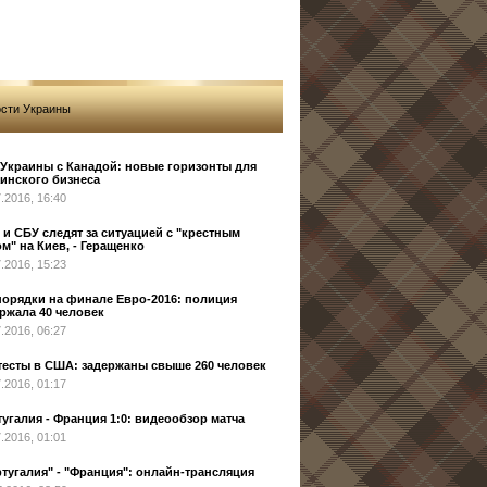
сти Украины
Украины с Канадой: новые горизонты для
инского бизнеса
7.2016, 16:40
и СБУ следят за ситуацией с "крестным
м" на Киев, - Геращенко
7.2016, 15:23
орядки на финале Евро-2016: полиция
ржала 40 человек
7.2016, 06:27
тесты в США: задержаны свыше 260 человек
7.2016, 01:17
угалия - Франция 1:0: видеообзор матча
7.2016, 01:01
тугалия" - "Франция": онлайн-трансляция