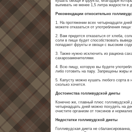
кушать овощи и фрукты, благодаря которы
выпивать не менее 1,5 литра жидкости в д
Рекомендации относительно голливуд
1. На протяжении всех четырнадцати дней
можете отказаться от употребления пищи
2. Вам придется отказаться от хлеба, сол
соли в пище будет способствовать вывед
попадают фрукты и овощи с высоким соде
3. Также нужно исключить из рациона сах
сахарозаменителями.
4. Всю пищу, которую вы будете употребл
либо готовить на пару. Запрещены жиры и
5. Капусту можно кушать любого сорта в 
сколько хочется.
Достоинства голливудской диеты
Конечно же, главный плюс голливудской д
четырнадцать дней можно похудеть на де
очистите организм от токсинов и нормали
Недостатки голливудской диеты
Голливудская диета не сбалансированна, 