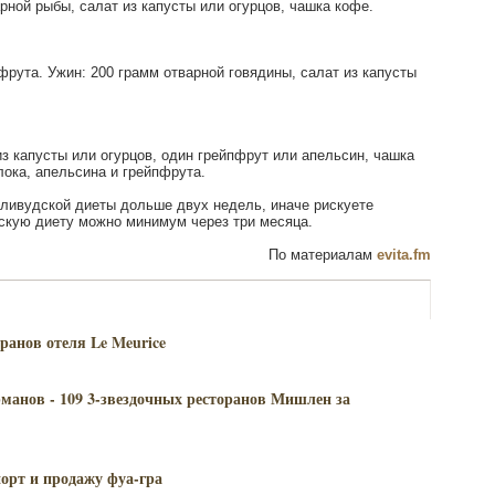
рной рыбы, салат из капусты или огурцов, чашка кофе.
фрута. Ужин: 200 грамм отварной говядины, салат из капусты
из капусты или огурцов, один грейпфрут или апельсин, чашка
лока, апельсина и грейпфрута.
лливудской диеты дольше двух недель, иначе рискуете
скую диету можно минимум через три месяца.
По материалам
evita.fm
ранов отеля Le Meurice
манов - 109 3-звездочных ресторанов Мишлен за
орт и продажу фуа-гра