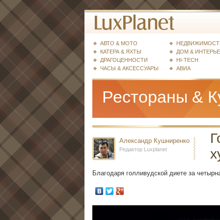
АВТО & МОТО
НЕДВИЖИМОСТ
КАТЕРА & ЯХТЫ
ДОМ & ИНТЕРЬ
ДРАГОЦЕННОСТИ
HI-TECH
ЧАСЫ & АКСЕССУАРЫ
АВИА
Рестораны & К
Г
Александр Кушниренко
Редактор Luxplanet
х
Благодаря голливудской диете за четырн