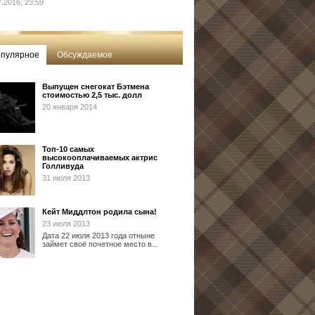
7.2016, 23:59
пулярное
Обсуждаемое
Выпущен снегокат Бэтмена
стоимостью 2,5 тыс. долл
20 января 2014
Топ-10 самых
высокооплачиваемых актрис
Голливуда
31 июля 2013
Кейт Миддлтон родила сына!
23 июля 2013
Дата 22 июля 2013 года отныне
займет своё почетное место в...