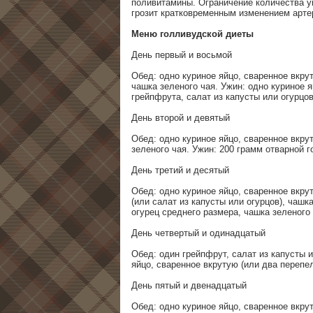
поливитамины. Ограничение количества у
грозит кратковременным изменением арте
Меню голливудской диеты
День первый и восьмой
Обед: одно куриное яйцо, сваренное вкру
чашка зеленого чая. Ужин: одно куриное 
грейпфрута, салат из капусты или огурцов
День второй и девятый
Обед: одно куриное яйцо, сваренное вкру
зеленого чая. Ужин: 200 грамм отварной г
День третий и десятый
Обед: одно куриное яйцо, сваренное вкру
(или салат из капусты или огурцов), чашк
огурец среднего размера, чашка зеленого 
День четвертый и одинадцатый
Обед: один грейпфрут, салат из капусты и
яйцо, сваренное вкрутую (или два перепе
День пятый и двенадцатый
Обед: одно куриное яйцо, сваренное вкрут