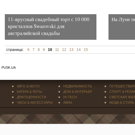
11-ярусный свадебный торт с 10 000
На Луне п
кристаллов Swarovski для
австралийской свадьбы
страница:
6
7
8
9
10
11
12
13
14
15
PUSK.UA
АВТО & МОТО
НЕДВИЖИМОСТЬ
ПУТЕШЕСТВИЯ
КАТЕРА & ЯХТЫ
ДОМ & ИНТЕРЬЕР
СПОРТ & РЕЛА
ДРАГОЦЕННОСТИ
HI-TECH
СВЕТСКАЯ ЖИ
ЧАСЫ & АКСЕССУАРЫ
АВИА
МОДА & СТИЛЬ