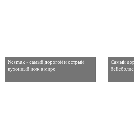
Nesmuk - самый дорогой и острый
Самый дор
кухонный нож в мире
бейсболис