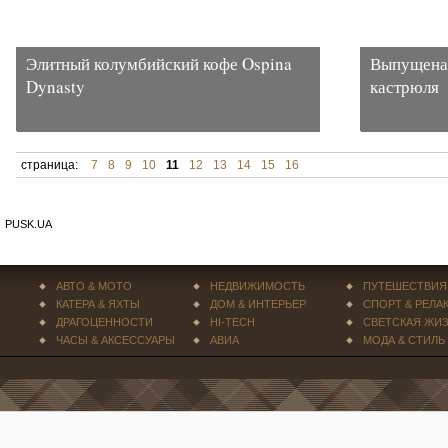
Элитный колумбийский кофе Ospina
Выпущена 
Dynasty
кастрюля
страница:
7
8
9
10
11
12
13
14
15
16
PUSK.UA
АВТО & МОТО
НЕДВИЖИМОСТЬ
ПУТЕШЕСТВИЯ
КАТЕРА & ЯХТЫ
ДОМ & ИНТЕРЬЕР
СПОРТ & РЕЛА
ДРАГОЦЕННОСТИ
HI-TECH
СВЕТСКАЯ ЖИ
ЧАСЫ & АКСЕССУАРЫ
АВИА
МОДА & СТИЛЬ