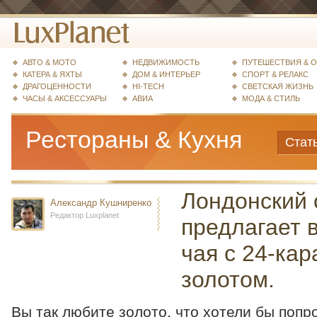
АВТО & МОТО
НЕДВИЖИМОСТЬ
ПУТЕШЕСТВИЯ & 
КАТЕРА & ЯХТЫ
ДОМ & ИНТЕРЬЕР
СПОРТ & РЕЛАКС
ДРАГОЦЕННОСТИ
HI-TECH
СВЕТСКАЯ ЖИЗНЬ
ЧАСЫ & АКСЕССУАРЫ
АВИА
МОДА & СТИЛЬ
Рестораны & Кухня
Стат
Лондонский 
Александр Кушниренко
Редактор Luxplanet
предлагает 
чая с 24-ка
золотом.
Вы так любите золото, что хотели бы попр