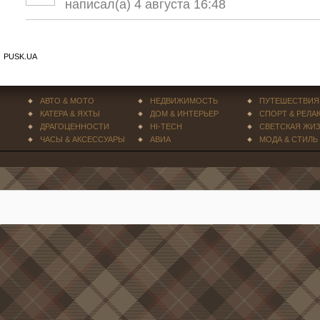
написал(а) 4 августа 16:48
PUSK.UA
АВТО & МОТО
НЕДВИЖИМОСТЬ
ПУТЕШЕСТВИЯ
КАТЕРА & ЯХТЫ
ДОМ & ИНТЕРЬЕР
СПОРТ & РЕЛА
ДРАГОЦЕННОСТИ
HI-TECH
СВЕТСКАЯ ЖИ
ЧАСЫ & АКСЕССУАРЫ
АВИА
МОДА & СТИЛЬ