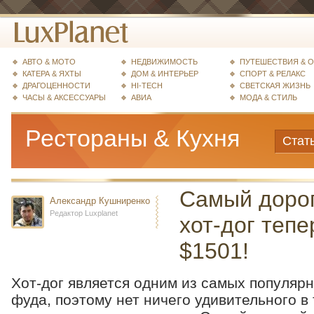
АВТО & МОТО
НЕДВИЖИМОСТЬ
ПУТЕШЕСТВИЯ & 
КАТЕРА & ЯХТЫ
ДОМ & ИНТЕРЬЕР
СПОРТ & РЕЛАКС
ДРАГОЦЕННОСТИ
HI-TECH
СВЕТСКАЯ ЖИЗНЬ
ЧАСЫ & АКСЕССУАРЫ
АВИА
МОДА & СТИЛЬ
Рестораны & Кухня
Стат
Самый дорог
Александр Кушниренко
Редактор Luxplanet
хот-дог тепе
$1501!
Хот-дог является одним из самых популяр
фуда, поэтому нет ничего удивительного в 