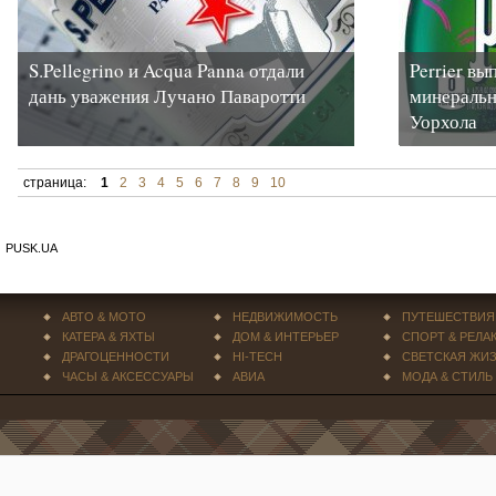
S.Pellegrino и Acqua Panna отдали
Perrier в
дань уважения Лучано Паваротти
минеральн
Уорхола
страница:
1
2
3
4
5
6
7
8
9
10
PUSK.UA
АВТО & МОТО
НЕДВИЖИМОСТЬ
ПУТЕШЕСТВИЯ
КАТЕРА & ЯХТЫ
ДОМ & ИНТЕРЬЕР
СПОРТ & РЕЛА
ДРАГОЦЕННОСТИ
HI-TECH
СВЕТСКАЯ ЖИ
ЧАСЫ & АКСЕССУАРЫ
АВИА
МОДА & СТИЛЬ