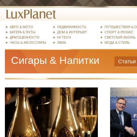
АВТО & МОТО
НЕДВИЖИМОСТЬ
ПУТЕШЕСТВИЯ & 
КАТЕРА & ЯХТЫ
ДОМ & ИНТЕРЬЕР
СПОРТ & РЕЛАКС
ДРАГОЦЕННОСТИ
HI-TECH
СВЕТСКАЯ ЖИЗНЬ
ЧАСЫ & АКСЕССУАРЫ
АВИА
МОДА & СТИЛЬ
Сигары & Напитки
Статьи