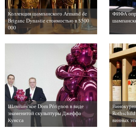
Коллекция шампанского Armand de
ФИФА опр
Briganc Dynastie стоимостью в $500
шампанск
000
Шампанское Dom Pérignon в виде
Винокурня
знаменитой скульптуры Джеффа
Rothschild
Кунсса
винных эт