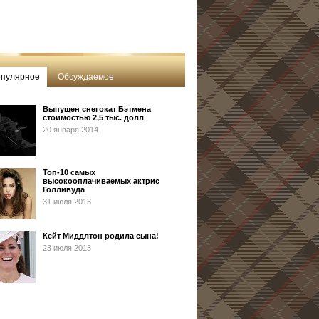
пулярное
Обсуждаемое
Выпущен снегокат Бэтмена
стоимостью 2,5 тыс. долл
20 января 2014
Топ-10 самых
высокооплачиваемых актрис
Голливуда
31 июля 2013
Кейт Миддлтон родила сына!
23 июля 2013