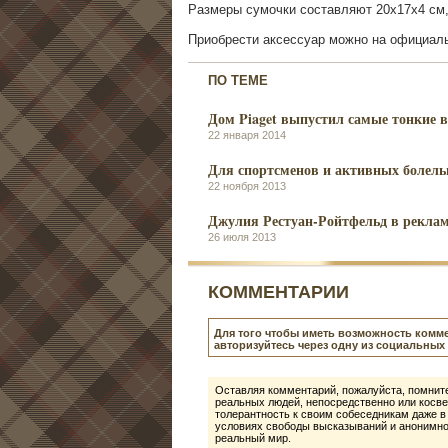
Размеры сумочки составляют 20х17х4 см, а
Приобрести аксессуар можно на официал
ПО ТЕМЕ
Дом Piaget выпустил самые тонкие в
22 января 2014
Для спортсменов и активных болел
22 ноября 2013
Джулия Рестуан-Ройтфельд в реклам
26 июля 2013
КОММЕНТАРИИ
Для того чтобы иметь возможность комме
авторизуйтесь через одну из социальных 
Оставляя комментарий, пожалуйста, помните
реальных людей, непосредственно или косве
толерантность к своим собеседникам даже в
условиях свободы высказываний и анонимнос
реальный мир.