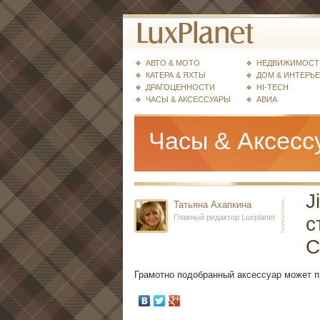
АВТО & МОТО
НЕДВИЖИМОСТ
КАТЕРА & ЯХТЫ
ДОМ & ИНТЕРЬ
ДРАГОЦЕННОСТИ
HI-TECH
ЧАСЫ & АКСЕССУАРЫ
АВИА
Часы & Аксесс
J
Татьяна Ахапкина
Главный редактор Luxplanet
с
C
Грамотно подобранный аксессуар может 