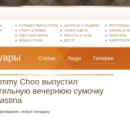
Ь
ПУТЕШЕСТВИЯ & ОТЕЛИ
ШОППИНГ & ПОДАРКИ
РЕСТОРАНЫ 
ЕР
СПОРТ & РЕЛАКС
СЕМЬЯ & ДЕТИ
СИГАРЫ & Н
СВЕТСКАЯ ЖИЗНЬ
КРАСОТА & УХОД
КАПИТАЛЫ
МОДА & СТИЛЬ
ДОСУГ
БЛАГОТВОР
уары
Статьи
Люди
Галереи
immy Choo выпустил
тильную вечернюю сумочку
astina
преобразить любую женщину.