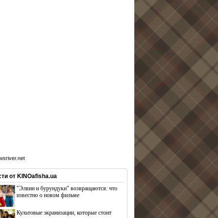
sriver.net
ти от KINOafisha.ua
"Элвин и бурундуки" возвращаются: что
известно о новом фильме
Культовые экранизации, которые стоит