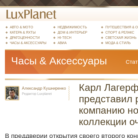
АВТО & МОТО
НЕДВИЖИМОСТЬ
ПУТЕШЕСТВИЯ & 
КАТЕРА & ЯХТЫ
ДОМ & ИНТЕРЬЕР
СПОРТ & РЕЛАКС
ДРАГОЦЕННОСТИ
HI-TECH
СВЕТСКАЯ ЖИЗНЬ
ЧАСЫ & АКСЕССУАРЫ
АВИА
МОДА & СТИЛЬ
Часы & Аксессуары
Стат
Карл Лагер
Александр Кушниренко
Редактор Luxplanet
представил
компанию н
коллекции о
В преддверии открытия своего второго кон